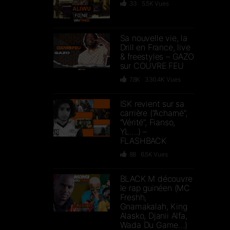
33
5.5K
Vues
Sa nouvelle vie, la
Drill en France, live
& freestyles – GAZO
sur COUVRE FEU
7.8K
330.4K
Vues
ISK revient sur sa
carrière (“Acharné”,
“Vérité”, Fianso,
YL….) –
FLASHBACK
88
6.5K
Vues
BLACK M découvre
le rap guinéen (MC
Freshh,
Gnamakalah, King
Alasko, Djanii Alfa,
Wada Du Game…)