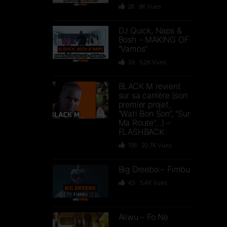
28
8K
Vues
DJ Quick, Naps &
Bosh – MAKING OF
“Vamos”
39
5.2K
Vues
BLACK M revient
sur sa carrière (son
premier projet,
“Wati Bon Son”, “Sur
Ma Route”…) –
FLASHBACK
156
20.7K
Vues
Big Dreebo – Fimbu
43
5.4K
Vues
Aliwu – Fo Ne