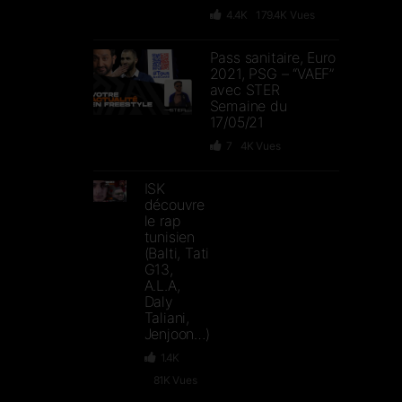
4.4K
179.4K
Vues
Pass sanitaire, Euro
2021, PSG – “VAEF”
avec STER
Semaine du
17/05/21
7
4K
Vues
ISK
découvre
le rap
tunisien
(Balti, Tati
G13,
A.L.A,
Daly
Taliani,
Jenjoon…)
1.4K
81K
Vues