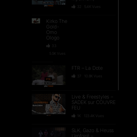
32
5.4K
Vues
Kirko The
Gold-
Omo
Ologo
33
5.5K
Vues
FTR – La Dote
37
10.8K
Vues
Live & Freestyles –
SADEK sur COUVRE
FEU
1K
123.4K
Vues
SLK, Gazo & Heuss
L’enfoiré –