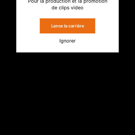
Pour la production et la promotion
de clips video
Lance ta carrière
Ignorer