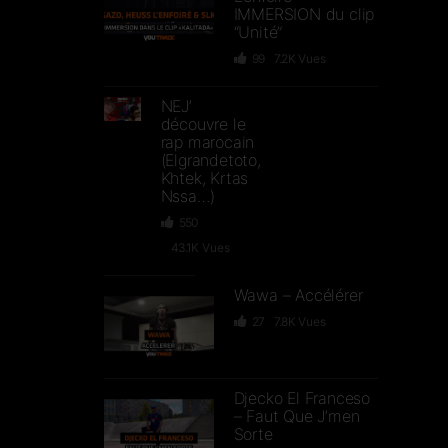
IMMERSION du clip
“Unité”
99
7.2K
Vues
NEJ’
découvre le
rap marocain
(Elgrandetoto,
Khtek, Krtas
Nssa…)
550
43.1K
Vues
Wawa – Accélérer
27
7.8K
Vues
Djecko El Franceso
– Faut Que J’men
Sorte