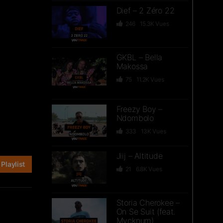
Dief – 2 Zéro 22
246
15.3K
Vues
GKBL – Bella
Makossa
75
11.2K
Vues
Freezy Boy –
Ndombolo
333
13K
Vues
Jiij – Altitude
Playlist
21
6.8K
Vues
Storia Cherokee –
On Se Suit (feat.
Mycknum)