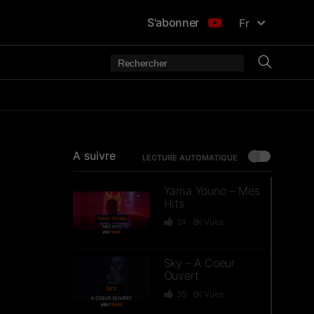
S'abonner
Fr
A suivre
LECTURE AUTOMATIQUE
Yama Youno – Mes
Hits
24
8K
Vues
Sky – A Coeur
Ouvert
35
6K
Vues