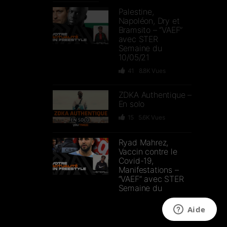
Palestine,
Napoléon, Dry et
Bramsito – “VAEF”
avec STER
Semaine du
10/05/21
41
8.8K
Vues
ZDKA Authentique –
En solo
15
5.6K
Vues
Ryad Mahrez,
Vaccin contre le
Covid-19,
Manifestations –
“VAEF” avec STER
Semaine du
03/05/21
43
9.1K
Vues