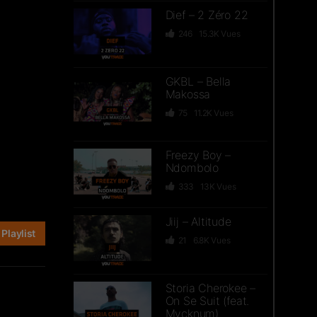
Dief – 2 Zéro 22
246
15.3K
Vues
GKBL – Bella
Makossa
75
11.2K
Vues
Freezy Boy –
Ndombolo
333
13K
Vues
Jiij – Altitude
Playlist
21
6.8K
Vues
Storia Cherokee –
On Se Suit (feat.
Mycknum)