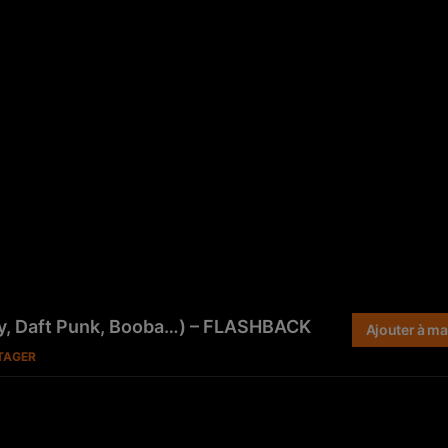
 Fry, Daft Punk, Booba…) – FLASHBACK
Ajouter à ma 
TAGER