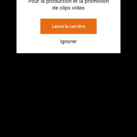
Pour la production et la promotion
de clips video
Lance ta carrière
Ignorer