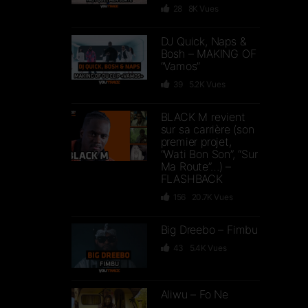
28
8K
Vues
DJ Quick, Naps &
Bosh – MAKING OF
“Vamos”
39
5.2K
Vues
BLACK M revient
sur sa carrière (son
premier projet,
“Wati Bon Son”, “Sur
Ma Route”…) –
FLASHBACK
156
20.7K
Vues
Big Dreebo – Fimbu
43
5.4K
Vues
Aliwu – Fo Ne