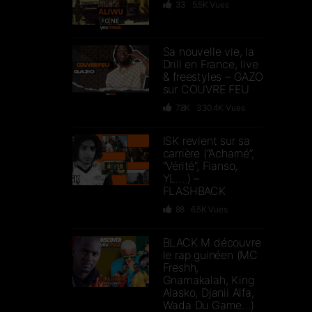
33
5.5K
Vues
Sa nouvelle vie, la
Drill en France, live
& freestyles – GAZO
sur COUVRE FEU
7.8K
330.4K
Vues
ISK revient sur sa
carrière (“Acharné”,
“Vérité”, Fianso,
YL….) –
FLASHBACK
88
6.5K
Vues
BLACK M découvre
le rap guinéen (MC
Freshh,
Gnamakalah, King
Alasko, Djanii Alfa,
Wada Du Game…)