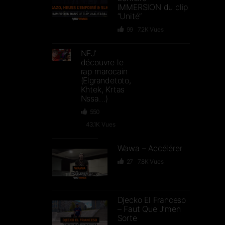
IMMERSION du clip
“Unité”
99
7.2K
Vues
NEJ’
découvre le
rap marocain
(Elgrandetoto,
Khtek, Krtas
Nssa…)
550
43.1K
Vues
Wawa – Accélérer
27
7.8K
Vues
Djecko El Franceso
– Faut Que J’men
Sorte