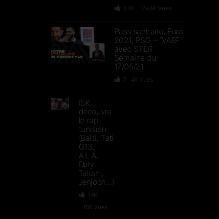
4.4K
179.4K
Vues
Pass sanitaire, Euro
2021, PSG – “VAEF”
avec STER
Semaine du
17/05/21
7
4K
Vues
ISK
découvre
le rap
tunisien
(Balti, Tati
G13,
A.L.A,
Daly
Taliani,
Jenjoon…)
1.4K
81K
Vues