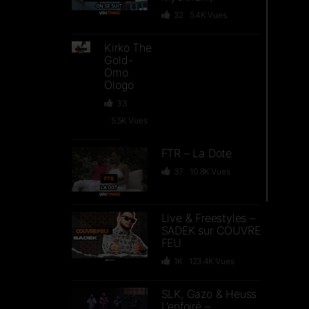
32
5.4K
Vues
Kirko The
Gold-
Omo
Ologo
33
5.5K
Vues
FTR – La Dote
37
10.8K
Vues
Live & Freestyles –
SADEK sur COUVRE
FEU
1K
123.4K
Vues
SLK, Gazo & Heuss
L’enfoiré –