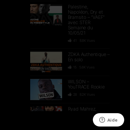
Palestine,
Napoléon, Dry et
Bramsito – “VAEF”
avec STER
Semaine du
10/05/21
41
8.8K
Vues
ZDKA Authentique –
En solo
15
5.6K
Vues
WILSON –
YouTRACE Rookie
28
8.2K
Vues
Ryad Mahrez,
Vaccin contre le
Covid-19,
Manifestations –
“VAEF” avec STER