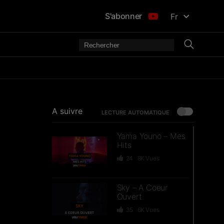
S'abonner
Fr
A suivre
LECTURE AUTOMATIQUE
Yama Youno – Mes
Hits
24
8K
Vues
Sky – A Coeur
Ouvert
35
6K
Vues