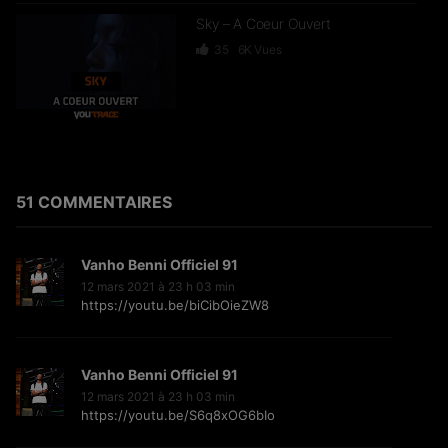
Sky – A Coeur Ouvert
35
6K
Vues
Dief – 2 Zéro 22
246
15.4K
Vues
51 COMMENTAIRES
Vanho Benni Officiel 91
GKBL – Bella Makossa
12 mars 2021 à 23 h 03 min
https://youtu.be/biCibOieZW8
75
11.2K
Vues
Vanho Benni Officiel 91
12 mars 2021 à 23 h 03 min
https://youtu.be/S6q8xOG6bIo
Freezy Boy – Ndombolo
333
13K
Vues