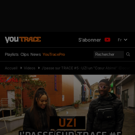
S'abonner
Fr
Playlists
Clips
News
YouTracePro
Accueil
Videos
J’passe sur TRACE #5 : UZI un “Cœur Abimé” (Documen