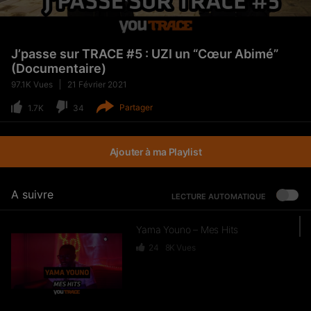
J’passe sur TRACE #5 : UZI un “Cœur Abimé”
(Documentaire)
97.1K
Vues
21 Février 2021
Partager
1.7K
34
Ajouter à ma Playlist
A suivre
LECTURE AUTOMATIQUE
Yama Youno – Mes Hits
24
8K
Vues