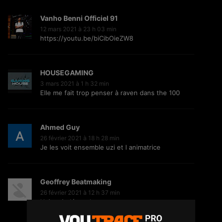
Vanho Benni Officiel 91
12 mars 2021 à 23 h 03 min
https://youtu.be/biCibOieZW8
Jiij – Altitude
21
6.8K
Vues
HOUSEGAMING
3 mars 2021 à 1 h 32 min
Elle me fait trop penser à raven dans the 100
Storia Cherokee – On Se Suit (feat.
Mycknum)
Ahmed Guy
32
5.4K
Vues
26 février 2021 à 18 h 28 min
Je les voit ensemble uzi et l animatrice
Kirko The Gold- Omo Ologo
Geoffrey Beatmaking
33
5.5K
Vues
26 février 2021 à 12 h 37 min
Uzi en indépendant
Force à lui