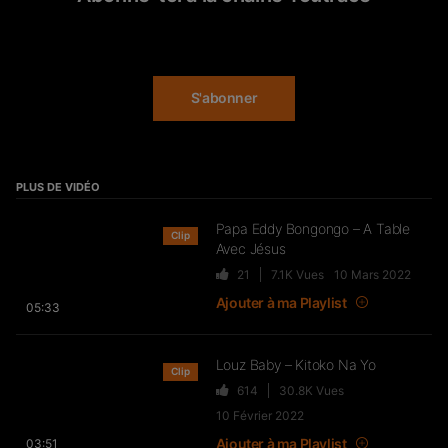
29 juillet 2020 à 11 h 12 min
Wawa – Accélérer
Je t aime TMT
27
7.7K
Vues
S'abonner
Djecko El Franceso – Faut Que
100k Subscribers Without Any Video Challenge
J’men Sorte
29 juillet 2020 à 11 h 12 min
C est lourdaax
28
7.9K
Vues
PLUS DE VIDÉO
DJ Quick, Naps & Bosh – MAKING
OF “Vamos”
Green Leaf Art
Papa Eddy Bongongo – A Table
Clip
29 juillet 2020 à 11 h 12 min
39
5.2K
Vues
Avec Jésus
Bravo mon gars
21
7.1K
Vues
10 Mars 2022
BLACK M revient sur sa carrière
Ajouter à ma Playlist
05:33
(son premier projet, “Wati Bon
Bin ツ GO
Son”, “Sur Ma Route”…) –
29 juillet 2020 à 11 h 12 min
FLASHBACK
Louz Baby – Kitoko Na Yo
Lé millions
Clip
156
20.7K
Vues
614
30.8K
Vues
10 Février 2022
Big Dreebo – Fimbu
R.A.E NATION
Ajouter à ma Playlist
03:51