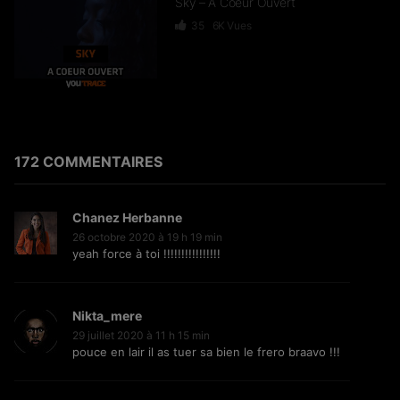
Sky – A Coeur Ouvert
35
6K
Vues
Dief – 2 Zéro 22
246
15.3K
Vues
172 COMMENTAIRES
Chanez Herbanne
GKBL – Bella Makossa
26 octobre 2020 à 19 h 19 min
yeah force à toi !!!!!!!!!!!!!!!!
75
11.2K
Vues
Nikta_mere
29 juillet 2020 à 11 h 15 min
pouce en lair il as tuer sa bien le frero braavo !!!
Freezy Boy – Ndombolo
333
13K
Vues