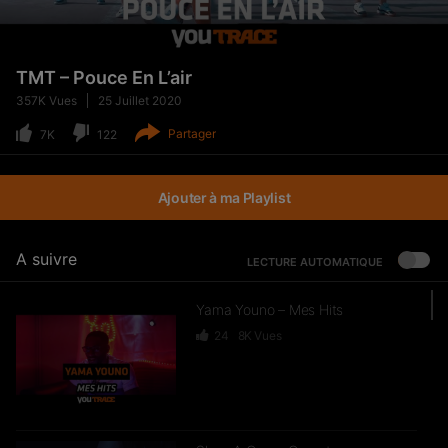
TMT – Pouce En L’air
357K
Vues
25 Juillet 2020
Partager
7K
122
Ajouter à ma Playlist
A suivre
LECTURE AUTOMATIQUE
Yama Youno – Mes Hits
24
8K
Vues