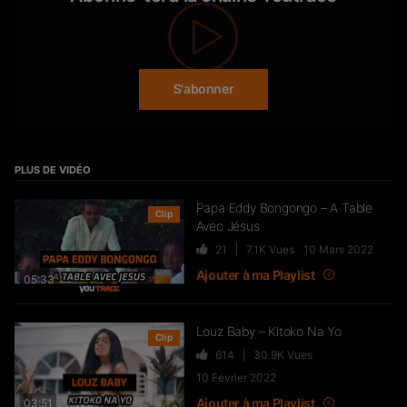
550
43.1K
Vues
Talla Fall
25 juin 2020 à 17 h 15 min
Wawa – Accélérer
Nayis na lolo ♥️♥️♥️♥️♥️♥️♥️
S'abonner
27
7.8K
Vues
Sylvain Zilan
25 juin 2020 à 9 h 19 min
PLUS DE VIDÉO
J'aime ce que tu fais continue comme ça Tu iras
loin
Djecko El Franceso – Faut Que
Papa Eddy Bongongo – A Table
Clip
J’men Sorte
Avec Jésus
28
8K
Vues
21
7.1K
Vues
10 Mars 2022
Habib London
25 juin 2020 à 9 h 12 min
Ajouter à ma Playlist
05:33
Super
DJ Quick, Naps & Bosh – MAKING
Louz Baby – Kitoko Na Yo
Clip
OF “Vamos”
Myla S
614
30.9K
Vues
25 juin 2020 à 9 h 03 min
39
5.2K
Vues
10 Février 2022
Beau travail
Ajouter à ma Playlist
03:51