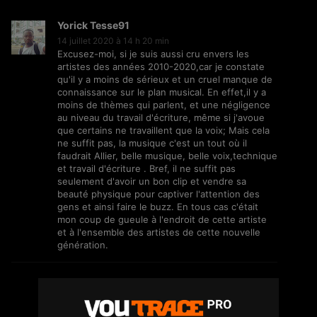
Yorick Tesse91
14 juillet 2020 à 14 h 20 min
Excusez-moi, si je suis aussi cru envers les
Jiij – Altitude
artistes des années 2010-2020,car je constate
21
6.8K
Vues
qu'il y a moins de sérieux et un cruel manque de
connaissance sur le plan musical. En effet,il y a
moins de thèmes qui parlent, et une négligence
au niveau du travail d'écriture, même si j'avoue
que certains ne travaillent que la voix; Mais cela
ne suffit pas, la musique c'est un tout où il
Storia Cherokee – On Se Suit (feat.
faudrait Allier, belle musique, belle voix,technique
Mycknum)
et travail d'écriture . Bref, il ne suffit pas
32
5.4K
Vues
seulement d'avoir un bon clip et vendre sa
beauté physique pour captiver l'attention des
gens et ainsi faire le buzz. En tous cas c'était
mon coup de gueule à l'endroit de cette artiste
et à l'ensemble des artistes de cette nouvelle
Kirko The Gold- Omo Ologo
génération.
33
5.5K
Vues
Gaboma Zik
10 juillet 2020 à 0 h 06 min