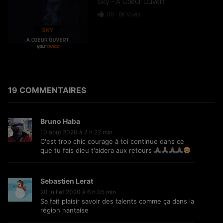
Sky – A Coeur Ouvert
35
6K
Vues
Dief – 2 Zéro 22
246
15.3K
Vues
19 COMMENTAIRES
Bruno Haba
GKBL – Bella Makossa
10 août 2020 à 7 h 22 min
C'est trop chic courage à toi continue dans ce
75
11.2K
Vues
que tu fais dieu t'aidera aux retours
Sebastien Lerat
20 juillet 2020 à 6 h 05 min
Freezy Boy – Ndombolo
Sa fait plaisir savoir des talents comme ça dans la
région nantaise
333
13K
Vues