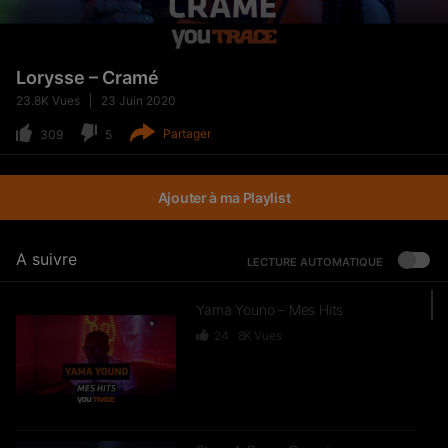
Lorysse – Cramé
23.8K
Vues
23 Juin 2020
Partager
309
5
Ajouter à ma Playlist
A suivre
LECTURE AUTOMATIQUE
Yama Youno – Mes Hits
24
8K
Vues