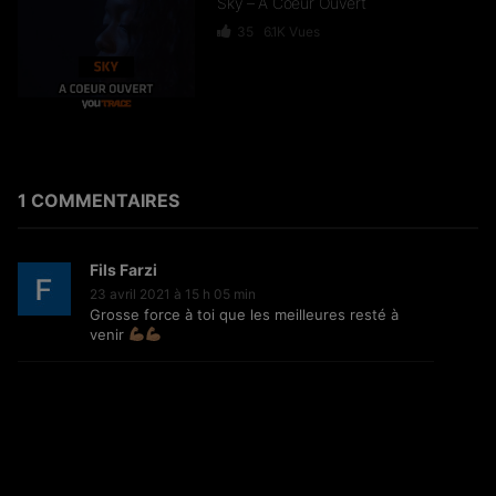
Sky – A Coeur Ouvert
35
6.1K
Vues
Dief – 2 Zéro 22
246
15.4K
Vues
1 COMMENTAIRES
Fils Farzi
GKBL – Bella Makossa
23 avril 2021 à 15 h 05 min
Grosse force à toi que les meilleures resté à
75
11.2K
Vues
venir
Freezy Boy – Ndombolo
333
13K
Vues