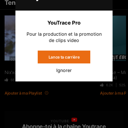
Tendances
Tout voir
FTR – La Dote
37
10.8K
Vues
Clip
YouTrace Pro
Pour la production et la promotion
de clips video
Live & Freestyles – SADEK sur
COUVRE FEU
1K
123.4K
Vues
Lance ta carrière
02:49
03:21
Ignorer
Nix’xon – Lettre à ma mère
Lorysse – Mo
Mboula)
SLK, Gazo & Heuss L’enfoiré –
68
18.3K
Vues
9 Mars 2023
IMMERSION du clip “Unité”
6.2K
525.
99
7.2K
Vues
Ajouter à ma Playlist
Ajouter à ma Pl
NEJ’ découvre le rap marocain
(Elgrandetoto, Khtek, Krtas
Nssa…)
YOUTUBE
550
43.1K
Vues
Abonne-toi à la chaîne Youtrace