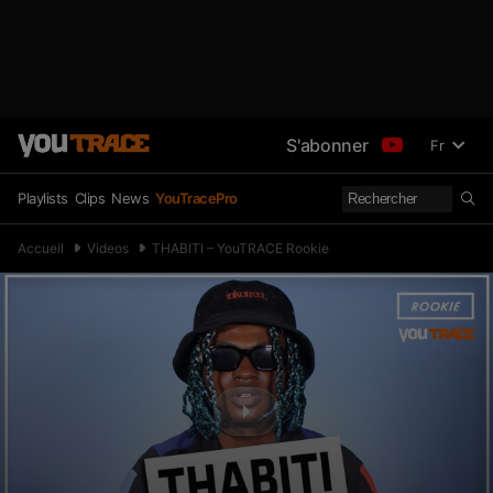
S'abonner
Fr
Playlists
Clips
News
YouTracePro
Accueil
Videos
THABITI – YouTRACE Rookie