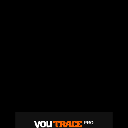
Jiij – Altitude
21
6.8K
Vues
Storia Cherokee – On Se Suit (feat.
Mycknum)
32
5.4K
Vues
Kirko The Gold- Omo Ologo
33
5.5K
Vues