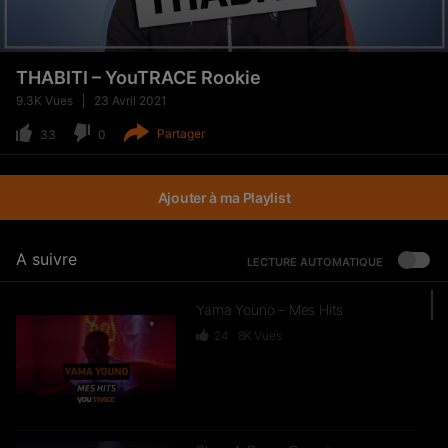
THABITI – YouTRACE Rookie
9.3K
Vues
23 Avril 2021
Partager
33
0
Ajouter à ma Playlist
A suivre
LECTURE AUTOMATIQUE
Yama Youno – Mes Hits
24
8K
Vues