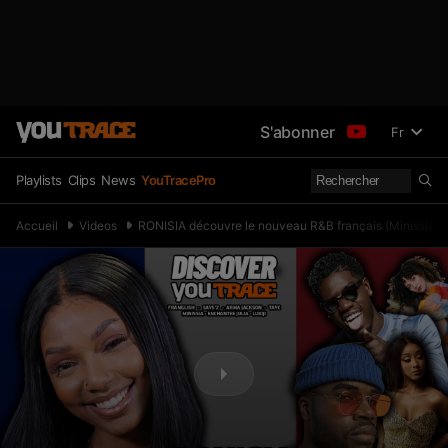
S'abonner
Fr
Playlists
Clips
News
YouTracePro
Accueil
Videos
RONISIA découvre le nouveau R&B français (Minissia, W