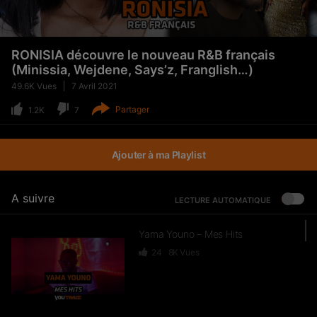
RONISIA découvre le nouveau R&B français
(Minissia, Wejdene, Says’z, Franglish…)
49.6K
Vues
7 Avril 2021
Partager
1.2K
7
Ajouter à ma Playlist
A suivre
LECTURE AUTOMATIQUE
Yama Youno – Mes Hits
24
8K
Vues