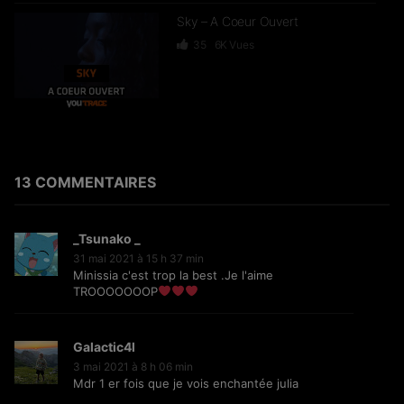
Sky – A Coeur Ouvert
35
6K
Vues
Dief – 2 Zéro 22
246
15.3K
Vues
13 COMMENTAIRES
_Tsunako _
GKBL – Bella Makossa
31 mai 2021 à 15 h 37 min
Minissia c'est trop la best .Je l'aime
75
11.2K
Vues
TROOOOOOOP
Galactic4l
3 mai 2021 à 8 h 06 min
Freezy Boy – Ndombolo
Mdr 1 er fois que je vois enchantée julia
333
13K
Vues