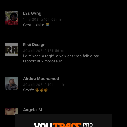
L2s Gvng
1 mai 2021 à 10 h 05 min
C’est solaire
Jiij – Altitude
21
6.7K
Vues
Rikii Design
30 avril 2021 à 12 h 56 min
Le mixage a réglé la voix est trop faible par
rapport aux morceaux.
Storia Cherokee – On Se Suit (feat.
Mycknum)
32
5.4K
Vues
Abdou Moohamed
30 avril 2021 à 10 h 11 min
Says'z
Kirko The Gold- Omo Ologo
33
5.5K
Vues
Angela .M
27 avril 2021 à 1 h 29 min
C’est du Rnb ce qu’ellle fait ?!