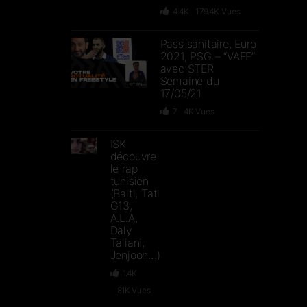
4.4K
179.4K
Vues
Pass sanitaire, Euro
2021, PSG – “VAEF”
avec STER
Semaine du
17/05/21
7
4K
Vues
ISK
découvre
le rap
tunisien
(Balti, Tati
G13,
A.L.A,
Daly
Taliani,
Jenjoon…)
1.4K
81K
Vues