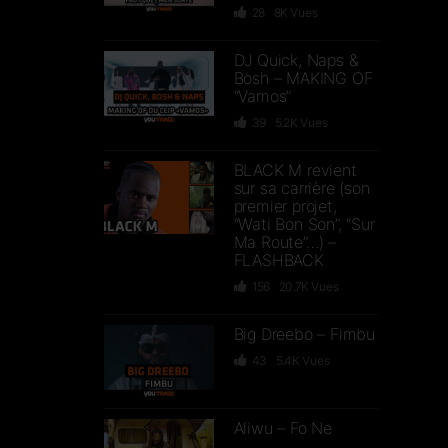
28
8K
Vues
DJ Quick, Naps &
Bosh – MAKING OF
“Vamos”
39
5.2K
Vues
BLACK M revient
sur sa carrière (son
premier projet,
“Wati Bon Son”, “Sur
Ma Route”…) –
FLASHBACK
156
20.7K
Vues
Big Dreebo – Fimbu
43
5.4K
Vues
Aliwu – Fo Ne