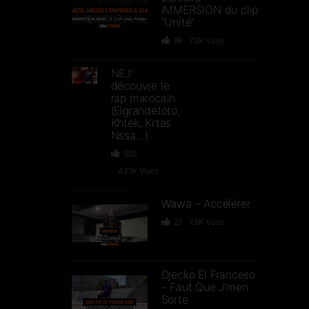
IMMERSION du clip
“Unité”
99
7.2K
Vues
NEJ’
découvre le
rap marocain
(Elgrandetoto,
Khtek, Krtas
Nssa…)
550
43.1K
Vues
Wawa – Accélérer
27
7.8K
Vues
Djecko El Franceso
– Faut Que J’men
Sorte