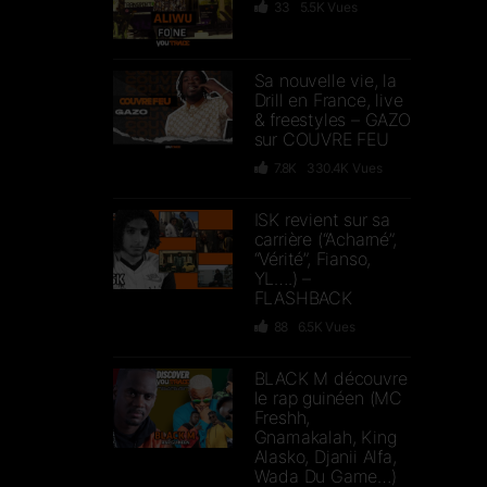
33
5.5K
Vues
Sa nouvelle vie, la
Drill en France, live
& freestyles – GAZO
sur COUVRE FEU
7.8K
330.4K
Vues
ISK revient sur sa
carrière (“Acharné”,
“Vérité”, Fianso,
YL….) –
FLASHBACK
88
6.5K
Vues
BLACK M découvre
le rap guinéen (MC
Freshh,
Gnamakalah, King
Alasko, Djanii Alfa,
Wada Du Game…)