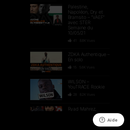
Palestine,
Napoléon, Dry et
Bramsito – “VAEF”
avec STER
Semaine du
10/05/21
41
8.8K
Vues
ZDKA Authentique –
En solo
15
5.6K
Vues
WILSON –
YouTRACE Rookie
28
8.2K
Vues
Ryad Mahrez,
Vaccin contre le
Covid-19,
Manifestations –
“VAEF” avec STER