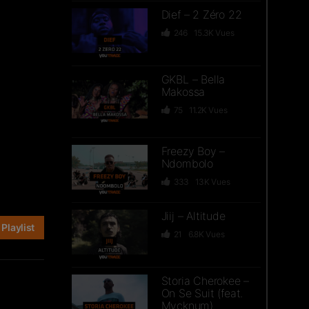
Dief – 2 Zéro 22
246
15.3K
Vues
GKBL – Bella
Makossa
75
11.2K
Vues
Freezy Boy –
Ndombolo
333
13K
Vues
Jiij – Altitude
Playlist
21
6.8K
Vues
Storia Cherokee –
On Se Suit (feat.
Mycknum)