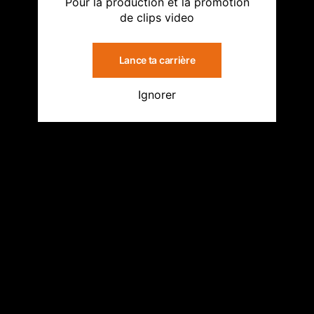
Pour la production et la promotion
de clips video
Lance ta carrière
Ignorer