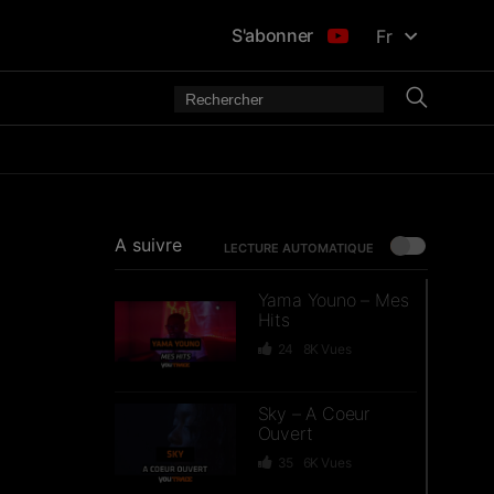
S'abonner
Fr
A suivre
LECTURE AUTOMATIQUE
Yama Youno – Mes
Hits
24
8K
Vues
Sky – A Coeur
Ouvert
35
6K
Vues