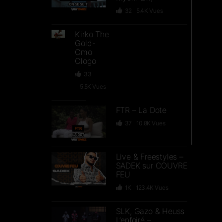
32
5.4K
Vues
Kirko The
Gold-
Omo
Ologo
33
5.5K
Vues
FTR – La Dote
37
10.8K
Vues
Live & Freestyles –
SADEK sur COUVRE
FEU
1K
123.4K
Vues
SLK, Gazo & Heuss
L’enfoiré –