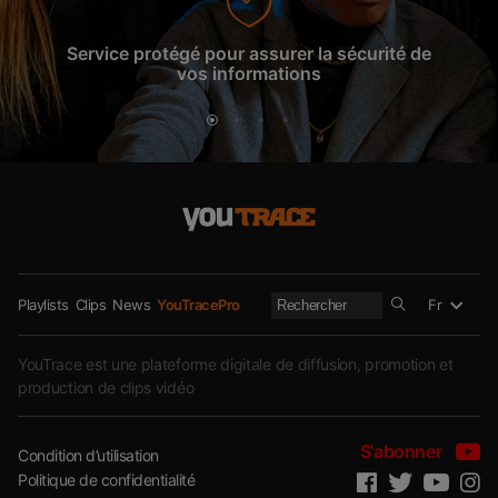
Service protégé pour assurer la sécurité de
La gar
vos informations
Fr
Playlists
Clips
News
YouTracePro
YouTrace est une plateforme digitale de diffusion, promotion et
production de clips vidéo
S'abonner
Condition d’utilisation
Politique de confidentialité