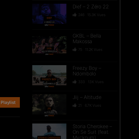
Dief – 2 Zéro 22
246
15.3K
Vues
GKBL – Bella
Makossa
75
11.2K
Vues
Freezy Boy –
Ndombolo
333
13K
Vues
Jiij – Altitude
Playlist
21
6.7K
Vues
Storia Cherokee –
On Se Suit (feat.
Mycknum)