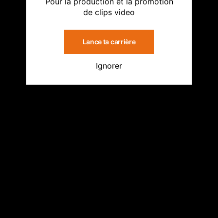
Pour la production et la promotion
de clips video
Lance ta carrière
Ignorer