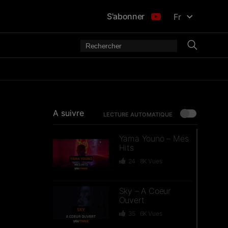
S'abonner
Fr
A suivre
LECTURE AUTOMATIQUE
Yama Youno – Mes
Hits
24
8K
Vues
Sky – A Coeur
Ouvert
35
6K
Vues