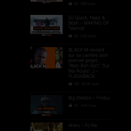
28
7.9K
Vues
DJ Quick, Naps &
Bosh – MAKING OF
“Vamos”
39
5.2K
Vues
BLACK M revient
sur sa carrière (son
premier projet,
“Wati Bon Son”, “Sur
Ma Route”…) –
FLASHBACK
156
20.7K
Vues
Big Dreebo – Fimbu
43
5.4K
Vues
Aliwu – Fo Ne