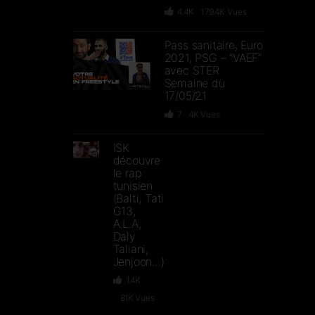
4.4K
179.4K
Vues
Pass sanitaire, Euro
2021, PSG – “VAEF”
avec STER
Semaine du
17/05/21
7
4K
Vues
ISK
découvre
le rap
tunisien
(Balti, Tati
G13,
A.L.A,
Daly
Taliani,
Jenjoon…)
1.4K
81K
Vues