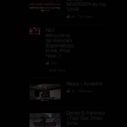
IMMERSION du clip
“Unité”
99
7.2K
Vues
NEJ’
découvre le
rap marocain
(Elgrandetoto,
Khtek, Krtas
Nssa…)
550
43.1K
Vues
Wawa – Accélérer
27
7.7K
Vues
Djecko El Franceso
– Faut Que J’men
Sorte