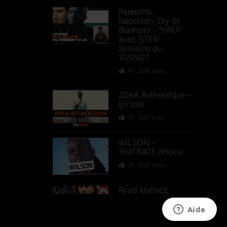
Palestine,
Napoléon, Dry et
Bramsito – “VAEF”
avec STER
Semaine du
10/05/21
41
8.8K
Vues
ZDKA Authentique –
En solo
15
5.6K
Vues
WILSON –
YouTRACE Rookie
28
8.2K
Vues
Ryad Mahrez,
Vaccin contre le
Covid-19,
Manifestations –
“VAEF” avec STER