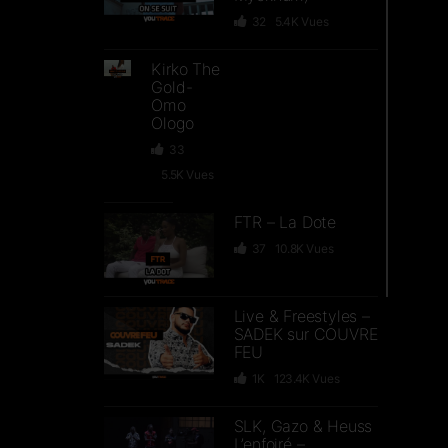
32
5.4K
Vues
Kirko The
Gold-
Omo
Ologo
33
5.5K
Vues
FTR – La Dote
37
10.8K
Vues
Live & Freestyles –
SADEK sur COUVRE
FEU
1K
123.4K
Vues
SLK, Gazo & Heuss
L’enfoiré –