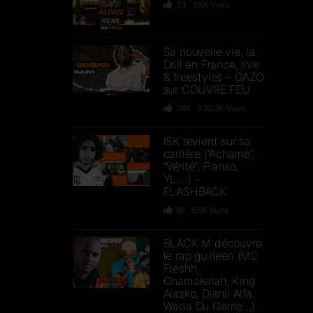
33
5.5K
Vues
Sa nouvelle vie, la
Drill en France, live
& freestyles – GAZO
sur COUVRE FEU
7.8K
330.3K
Vues
ISK revient sur sa
carrière (“Acharné”,
“Vérité”, Fianso,
YL….) –
FLASHBACK
88
6.5K
Vues
BLACK M découvre
le rap guinéen (MC
Freshh,
Gnamakalah, King
Alasko, Djanii Alfa,
Wada Du Game…)