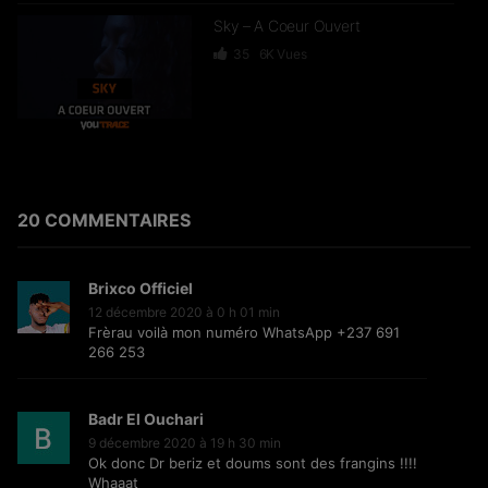
Sky – A Coeur Ouvert
35
6K
Vues
Dief – 2 Zéro 22
246
15.3K
Vues
20 COMMENTAIRES
Brixco Officiel
GKBL – Bella Makossa
12 décembre 2020 à 0 h 01 min
Frèrau voilà mon numéro WhatsApp +237 691
75
11.2K
Vues
266 253
Badr El Ouchari
9 décembre 2020 à 19 h 30 min
Freezy Boy – Ndombolo
Ok donc Dr beriz et doums sont des frangins !!!!
Whaaat
333
13K
Vues