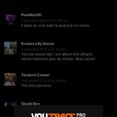
PlasMazHD
9 décembre 2020 à 13 h 08 min
il parle de vrais bails là quand je l'ai connu
Jiij – Altitude
21
6.8K
Vues
Kreatora By Kenza
9 décembre 2020 à 9 h 32 min
Très bel artiste Spri, son album Etat d’Esprit
mérite tellement plus de stream. Beau boulot
Storia Cherokee – On Se Suit (feat.
Mycknum)
32
5.4K
Vues
Teraiura Cowan
9 décembre 2020 à 6 h 38 min
Très bon parcours
Kirko The Gold- Omo Ologo
33
5.5K
Vues
Skydd Boy
8 décembre 2020 à 9 h 35 min
J'ai sorti un son ! J'pense pas qu'il merie 0 vues