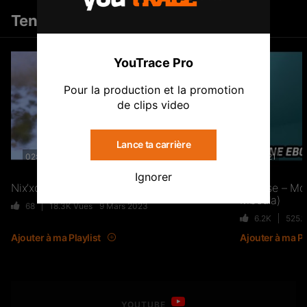
… allez checker
Tendances
Tout voir
FTR – La Dote
37
10.8K
Vues
Chris
YouTrace Pro
7 décembre 2020 à 22 h 38 min
Clip
mdr c'est pour ça il a toujours un durag
Pour la production et la promotion
de clips video
Live & Freestyles – SADEK sur
Oumar Guiro
COUVRE FEU
7 décembre 2020 à 20 h 02 min
Lance ta carrière
1K
123.4K
Vues
Comment vous avez pu oublier Skywalker roh
02:49
03:21
Ignorer
Nix’xon – Lettre à ma mère
Lorysse – Mo
Francis Brutus
Mboula)
SLK, Gazo & Heuss L’enfoiré –
68
18.3K
Vues
9 Mars 2023
7 décembre 2020 à 4 h 19 min
IMMERSION du clip “Unité”
6.2K
525.
Vous buvez S.Pri Noir ?
99
7.2K
Vues
Ajouter à ma Playlist
Ajouter à ma Pl
Badiane Cheikh Oumar
NEJ’ découvre le rap marocain
7 décembre 2020 à 2 h 15 min
(Elgrandetoto, Khtek, Krtas
YOUTUBE