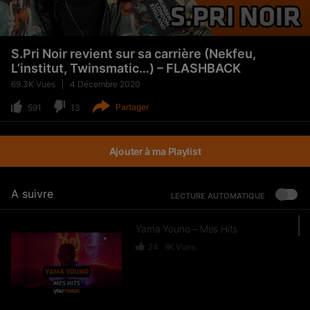
S.Pri Noir revient sur sa carrière (Nekfeu,
L’institut, Twinsmatic…) – FLASHBACK
69.3K
Vues
4 Décembre 2020
Partager
591
13
Ajouter à ma Playlist
A suivre
LECTURE AUTOMATIQUE
Yama Youno – Mes Hits
24
8K
Vues