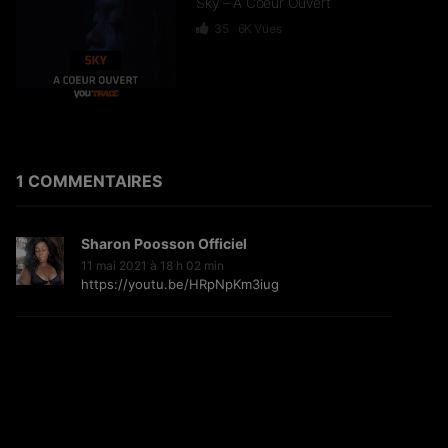
Sky – A Coeur Ouvert
35
6K
Vues
Dief – 2 Zéro 22
246
15.3K
Vues
1 COMMENTAIRES
Sharon Poosson Officiel
GKBL – Bella Makossa
11 mai 2021 à 18 h 02 min
https://youtu.be/HRpNpKm3iug
75
11.2K
Vues
Freezy Boy – Ndombolo
333
13K
Vues