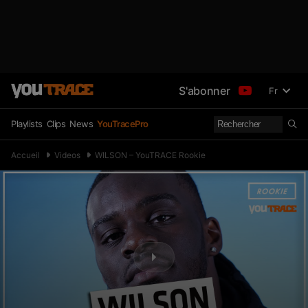
S'abonner
Fr
Playlists
Clips
News
YouTracePro
Accueil
Videos
WILSON – YouTRACE Rookie