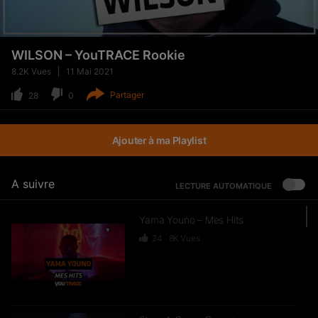
WILSON – YouTRACE Rookie
8.2K
Vues
11 Mai 2021
Partager
28
0
Ajouter à ma Playlist
A suivre
LECTURE AUTOMATIQUE
Yama Youno – Mes Hits
24
8K
Vues