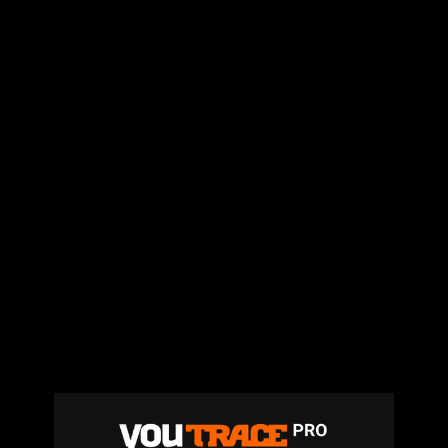
Jiij – Altitude
21
6.8K
Vues
Storia Cherokee – On Se Suit (feat.
Mycknum)
32
5.4K
Vues
Kirko The Gold- Omo Ologo
33
5.5K
Vues