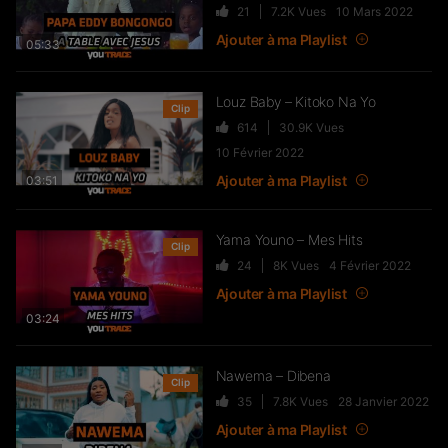
21
7.2K
Vues
10 Mars 2022
Live & Freestyles – SADEK sur
COUVRE FEU
Ajouter à ma Playlist
05:33
1K
123.4K
Vues
Louz Baby – Kitoko Na Yo
Clip
614
30.9K
Vues
SLK, Gazo & Heuss L’enfoiré –
10 Février 2022
IMMERSION du clip “Unité”
Ajouter à ma Playlist
03:51
99
7.2K
Vues
Yama Youno – Mes Hits
Clip
24
8K
Vues
4 Février 2022
NEJ’ découvre le rap marocain
(Elgrandetoto, Khtek, Krtas
Ajouter à ma Playlist
Nssa…)
03:24
550
43.1K
Vues
Nawema – Dibena
Clip
Wawa – Accélérer
35
7.8K
Vues
28 Janvier 2022
27
7.8K
Vues
Ajouter à ma Playlist