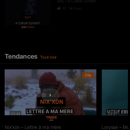
Sky – A Coeur Ouvert
35
6K
Vues
Dief – 2 Zéro 22
246
15.3K
Vues
Tendances
Tout voir
GKBL – Bella Makossa
Clip
75
11.2K
Vues
02:49
03:21
Jiij – Altitude
21
6.8K
Vues
Nix’xon – Lettre à ma mère
Lorysse – Mo