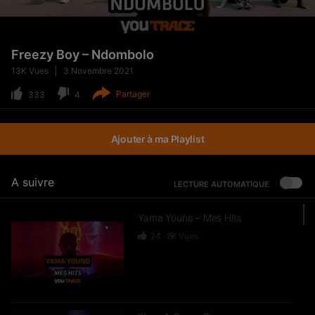
Freezy Boy – Ndombolo
13K
Vues
3 Novembre 2021
Partager
333
4
Ajouter à ma Playlist
A suivre
LECTURE AUTOMATIQUE
Yama Youno – Mes Hits
24
8K
Vues