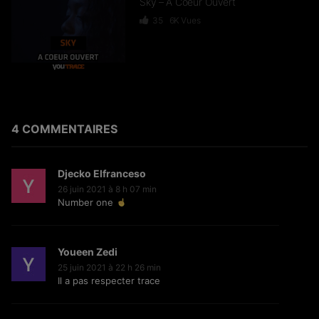
Sky – A Coeur Ouvert
35
6K
Vues
Dief – 2 Zéro 22
246
15.3K
Vues
4 COMMENTAIRES
Djecko Elfranceso
GKBL – Bella Makossa
26 juin 2021 à 8 h 07 min
Number one
75
11.2K
Vues
Youeen Zedi
25 juin 2021 à 22 h 26 min
Il a pas respecter trace
Freezy Boy – Ndombolo
333
13K
Vues