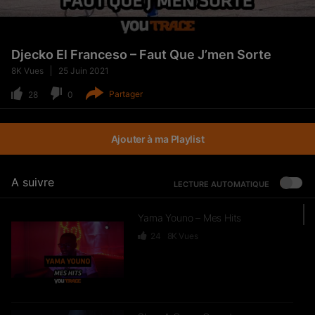
Djecko El Franceso – Faut Que J’men Sorte
8K
Vues
25 Juin 2021
Partager
28
0
Ajouter à ma Playlist
A suivre
LECTURE AUTOMATIQUE
Yama Youno – Mes Hits
24
8K
Vues