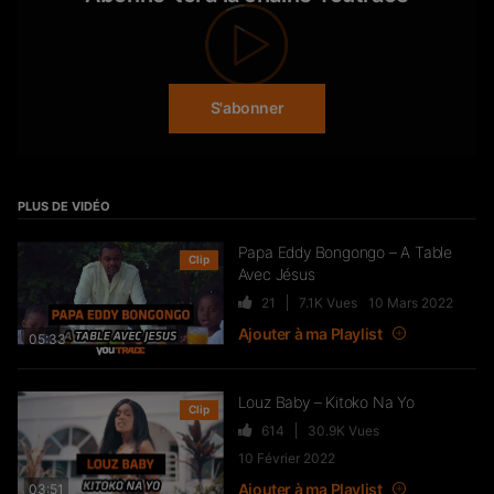
550
43.1K
Vues
Wawa – Accélérer
S'abonner
27
7.8K
Vues
PLUS DE VIDÉO
DJ Quick, Naps & Bosh – MAKING
Papa Eddy Bongongo – A Table
Clip
OF “Vamos”
Avec Jésus
39
5.2K
Vues
21
7.1K
Vues
10 Mars 2022
Ajouter à ma Playlist
05:33
BLACK M revient sur sa carrière
Louz Baby – Kitoko Na Yo
(son premier projet, “Wati Bon
Clip
Son”, “Sur Ma Route”…) –
614
30.9K
Vues
FLASHBACK
10 Février 2022
156
20.7K
Vues
Ajouter à ma Playlist
03:51