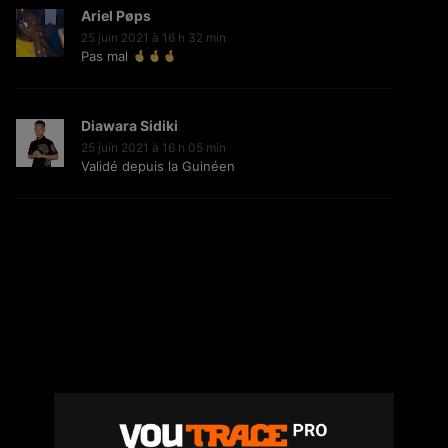
Ariel Pøps
25 juin 2021 à 16 h 32 min
Pas mal
Jiij – Altitude
21
6.8K
Vues
Diawara Sidiki
25 juin 2021 à 16 h 05 min
Validé depuis la Guinéen
Storia Cherokee – On Se Suit (feat.
Mycknum)
32
5.4K
Vues
Kirko The Gold- Omo Ologo
33
5.5K
Vues