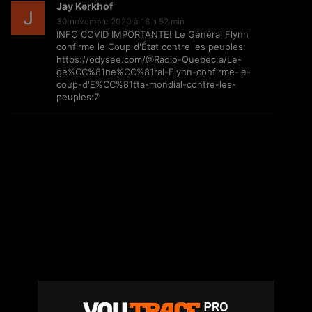
Jay Kerkhof
2.6K
151.4K
Vues
30 novembre 2020 à 16 h 52 min
INFO COVID IMPORTANTE! Le Général Flynn
confirme le Coup d'État contre les peuples:
Richy Jay – Vas-y molo
https://odysee.com/@Radio-Quebec:a/Le-
ge%CC%81ne%CC%81ral-Flynn-confirme-le-
39
11.9K
Vues
coup-d'E%CC%81tta-mondial-contre-les-
peuples:7
ALPHA WANN x NEKFEU : projet
commun en 2021 ?
43
52.3K
Vues
GIMS : dans les coulisses de son
concert à Abidjan
351
133.3K
Vues