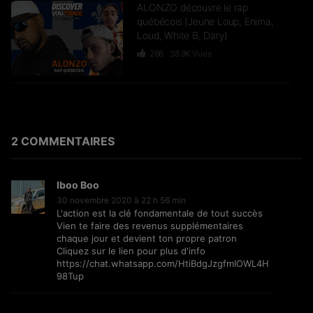
ALONZO découvre le rap
québécois (Jeune Loup, Enima,
Loud, White B, Dary)
286
38.9K
Vues
DR YARO & LA FOLIE reviennent
sur leur carrière (Keblack & Naza,
Gims, Hornet La Frappe) –
FLASHBACK
2 COMMENTAIRES
52
20K
Vues
Iboo Boo
J’passe sur TRACE #5 : UZI un
30 novembre 2020 à 22 h 56 min
“Cœur Abimé” (Documentaire)
L'action est la clé fondamentale de tout succès
1.7K
97.1K
Vues
Vien te faire des revenus supplémentaires
chaque jour et devient ton propre patron
Cliquez sur le lien pour plus d'info
https://chat.whatsapp.com/HtiBdgJzgfmIOWL4H
98Tup
S.PRI NOIR découvre le rap
sénégalais (Dip Doudou Guiss,
Omzo Dollar, Akatsuki SN…)