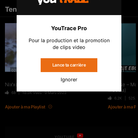
TwoSides NMVL – À VOLONTÉ
Tendances
Tout voir
46
11.4K
Vues
YouTrace Pro
Clip
Pour la production et la promotion
J’passe sur TRACE #4 : Dans
de clips video
l’intimité de TAYC (Documentaire) –
Part I
3.4K
336.5K
Vues
Lance ta carrière
02:49
03:21
Ignorer
Sexion d’Assaut : Le Retour Des
Nix’xon – Lettre à ma mère
Lorysse – Mo
Mboula)
Rois ?
68
18.3K
Vues
9 Mars 2023
1.9K
98.8K
Vues
6.2K
525.
Ajouter à ma Playlist
Ajouter à ma Pl
Joé Dwèt Filé revient sur sa
carrière (Vegedream, Lespada,
Singuila…) – FLASHBACK
YOUTUBE