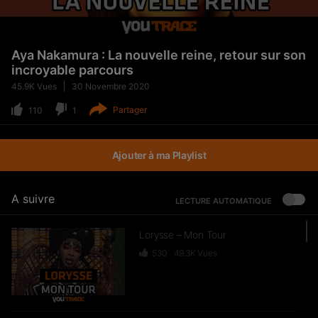
Aya Nakamura : La nouvelle reine, retour sur son
incroyable parcours
45.9K
Vues
30 Novembre 2020
Partager
110
1
Ajouter à ma Playlist
A suivre
LECTURE AUTOMATIQUE
Lorysse – Mon Tour
530
49.3K
Vues