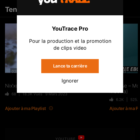
TwoSides NMVL – À VOLONTÉ
Tendances
Tout voir
46
11.4K
Vues
Nessa Ana
4 novembre 2020 à 20 h 11 min
YouTrace Pro
Clip
First to comment
Pour la production et la promotion
J’passe sur TRACE #4 : Dans
de clips video
l’intimité de TAYC (Documentaire) –
Part I
3.4K
336.4K
Vues
Lance ta carrière
02:49
03:21
Ignorer
Sexion d’Assaut : Le Retour Des
Nix’xon – Lettre à ma mère
Lorysse – Mo
Mboula)
Rois ?
68
18.3K
Vues
9 Mars 2023
1.9K
98.8K
Vues
6.2K
525.
Ajouter à ma Playlist
Ajouter à ma Pl
Joé Dwèt Filé revient sur sa
carrière (Vegedream, Lespada,
Singuila…) – FLASHBACK
524
42.5K
Vues
YOUTUBE