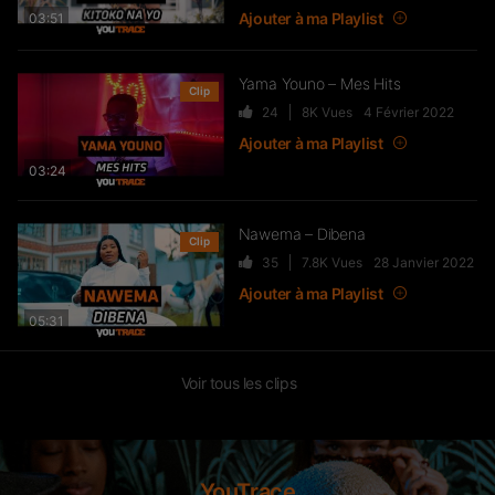
Ajouter à ma Playlist
03:51
Queen, Soolking, H Magnum…
1.7K
77K
Vues
Yama Youno – Mes Hits
Clip
Barack Adama Feat. Gims –
24
8K
Vues
4 Février 2022
MAKING OF dans les coulisses du
Ajouter à ma Playlist
clip “T’épauler”
03:24
578
107.2K
Vues
J’passe sur TRACE #3 : LETO en
Nawema – Dibena
Clip
mode “100 VISAGES” à Porte de
35
7.8K
Vues
28 Janvier 2022
Saint-Ouen (Documentaire)
Ajouter à ma Playlist
8.6K
262.6K
Vues
05:31
Lorysse – Avec Toi
Voir tous les clips
209
26.3K
Vues
KTL ft. VEGEDREAM – Shaku
11.9K
536.6K
Vues
YouTrace