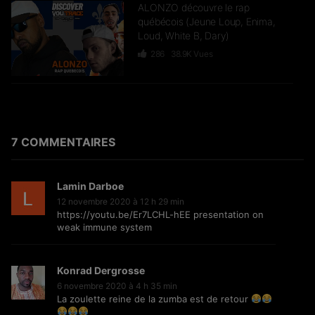
ALONZO découvre le rap
québécois (Jeune Loup, Enima,
Loud, White B, Dary)
286
38.9K
Vues
DR YARO & LA FOLIE reviennent
sur leur carrière (Keblack & Naza,
Gims, Hornet La Frappe) –
FLASHBACK
7 COMMENTAIRES
52
20K
Vues
Lamin Darboe
J’passe sur TRACE #5 : UZI un
12 novembre 2020 à 12 h 29 min
“Cœur Abimé” (Documentaire)
https://youtu.be/Er7LCHL-hEE
presentation on
1.7K
97.1K
Vues
weak immune system
Konrad Dergrosse
S.PRI NOIR découvre le rap
6 novembre 2020 à 4 h 35 min
sénégalais (Dip Doudou Guiss,
La zoulette reine de la zumba est de retour
Omzo Dollar, Akatsuki SN…)