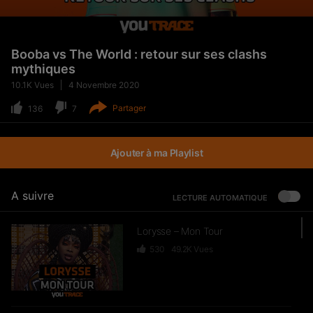
Booba vs The World : retour sur ses clashs
mythiques
10.1K
Vues
4 Novembre 2020
Partager
136
7
Ajouter à ma Playlist
A suivre
LECTURE AUTOMATIQUE
Lorysse – Mon Tour
530
49.2K
Vues