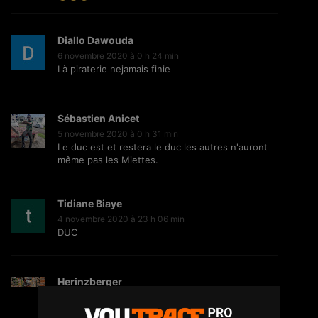
2.6K
151.4K
Vues
Diallo Dawouda
6 novembre 2020 à 0 h 24 min
Richy Jay – Vas-y molo
Là piraterie nejamais finie
39
11.9K
Vues
Sébastien Anicet
5 novembre 2020 à 0 h 31 min
Le duc est et restera le duc les autres n'auront
ALPHA WANN x NEKFEU : projet
même pas les Miettes.
commun en 2021 ?
43
52.3K
Vues
Tidiane Biaye
4 novembre 2020 à 23 h 06 min
DUC
GIMS : dans les coulisses de son
concert à Abidjan
351
133.3K
Vues
Herinzberger
4 novembre 2020 à 20 h 16 min