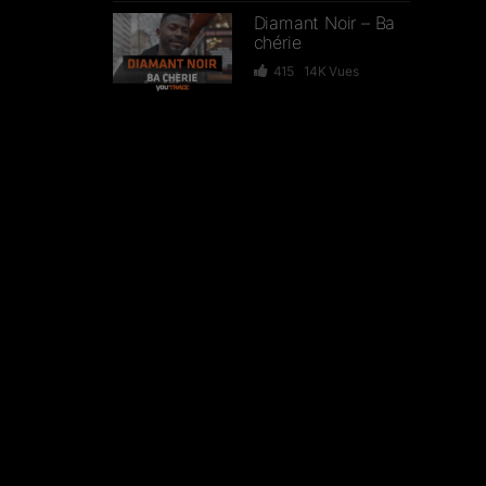
Diamant Noir – Ba
chérie
415
14K
Vues