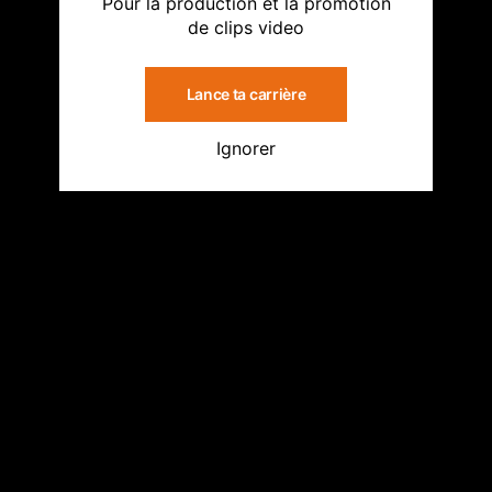
Pour la production et la promotion
de clips video
Lance ta carrière
Ignorer