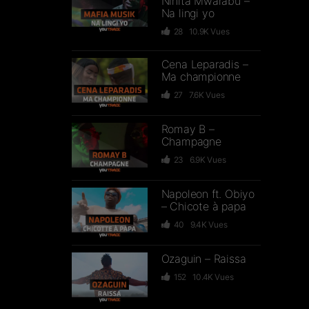
Ninita Mwarabu –
Na lingi yo
28
10.9K
Vues
Cena Leparadis –
Ma championne
27
7.6K
Vues
Romay B –
Champagne
23
6.9K
Vues
Napoleon ft. Obiyo
– Chicote à papa
40
9.4K
Vues
Ozaguin – Raissa
152
10.4K
Vues