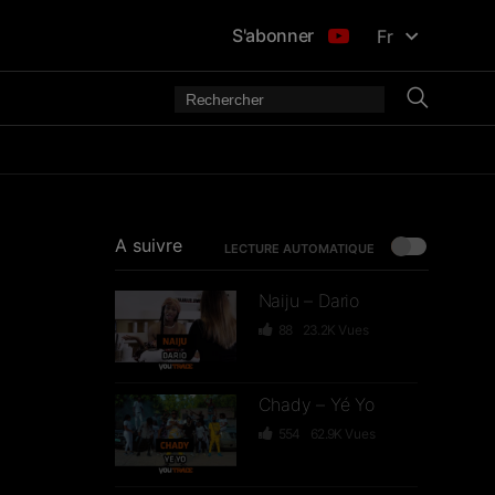
S'abonner
Fr
A suivre
LECTURE AUTOMATIQUE
Naiju – Dario
88
23.2K
Vues
Chady – Yé Yo
554
62.9K
Vues