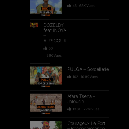
46
6.6K
Vues
DOZELBY
feat INOYA
–
AU’SCOUR
50
5.9K
Vues
PULGA – Sorcellerie
102
10.8K
Vues
Afara Tsena –
Jalousie
13.8K
2.7M
Vues
Courageux Le Fort
– Reconnaissance