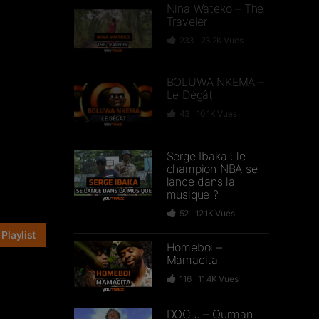
Nina Wateko – The
Traveler
233
23.2K
Vues
BOLUWA NKEMA –
Le Dégât
43
10.1K
Vues
Serge Ibaka : le
champion NBA se
lance dans la
musique ?
52
12.1K
Vues
Playlist
Homeboi –
Mamacita
116
11.4K
Vues
DOC J – Ourman