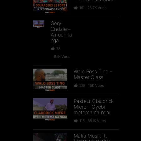
161
23.7K
Vues
Gery
Ondzie –
Amour na
nga
78
8.6K
Vues
Walo Boss Tino –
Master Class
225
15K
Vues
Pasteur Claudrick
Miere – Oyébi
motema na ngai
115
38.1K
Vues
Mafia Musik ft.