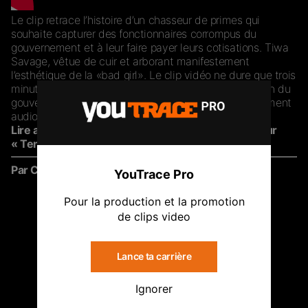
Le clip retrace l’histoire d’un chasseur de primes qui
souhaite capturer des fonctionnaires corrompus du
gouvernement et à leur faire payer leurs cotisations. Tiwa
Savage, vêtue de cuir et arborant manifestement
l’esthétique de la «bad girl». Le clip vidéo ne dure que trois
minutes, mais montre l’ampleur de la pourriture au sein du
gouvernement nigérian tout en utilisant un enregistrement
audio humoristique d’une session parlementaire.
Lire aussi –
Tiwa Savage fait appel à Sam Smith pour
« Temptation »
Par Cynthia N.
YouTrace Pro
Pour la production et la promotion
de clips video
Lance ta carrière
Ignorer