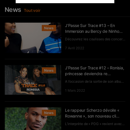
News
Tout voir
J’Passe Sur Trace #13 – En
News
Immersion au Bercy de Ninho…
Découvrez les coulisses des concerts de Ninho à l’AccorHotel Are...
7 Avril 2022
J’Passe Sur Trace #12 – Ronisia,
News
princesse deviendra re…
A l’occasion de la sortie de son album éponyme, Jayci est allée...
1 Mars 2022
Le rappeur Scherzo dévoile «
News
Rowanne », son nouveau cli…
L’interprète de « PDG » revient avec cette nouveauté, à écouter d’urge...