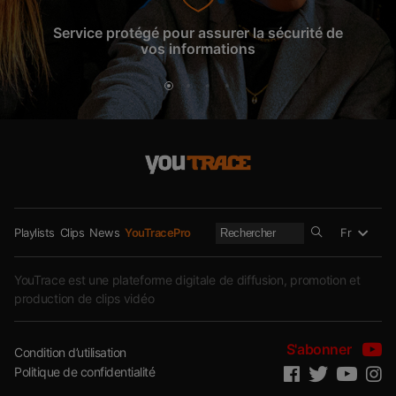
Service protégé pour assurer la sécurité de
La gar
vos informations
Fr
Playlists
Clips
News
YouTracePro
YouTrace est une plateforme digitale de diffusion, promotion et
production de clips vidéo
S'abonner
Condition d’utilisation
Politique de confidentialité