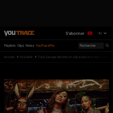
S'abonner
Fr
Playlists
Clips
News
YouTracePro
Accueil
Actualité
Tiwa Savage dévoile un clip audacieux dans “Ole” ft.