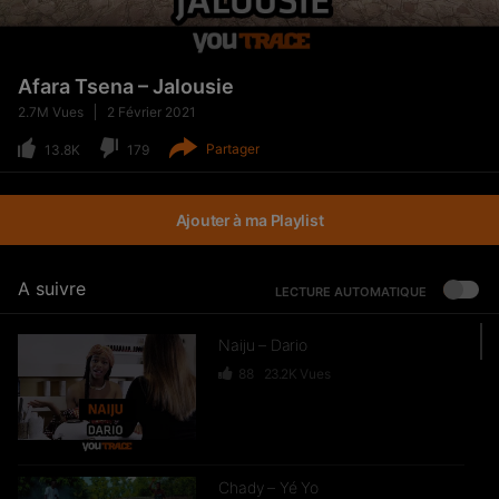
Afara Tsena – Jalousie
2.7M
Vues
2 Février 2021
Partager
13.8K
179
Ajouter à ma Playlist
A suivre
LECTURE AUTOMATIQUE
Naiju – Dario
88
23.2K
Vues
Chady – Yé Yo