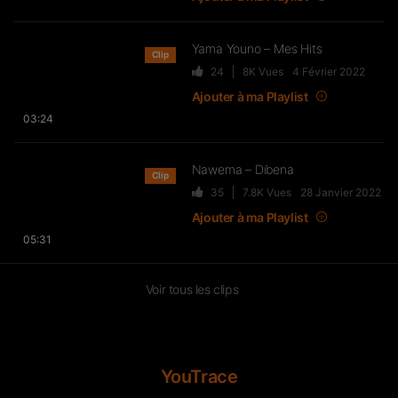
152
10.4K
Vues
ZOOM REIMS Voilà Quelqu’un
24 février 2021 à 8 h 13 min
Yama Youno – Mes Hits
Clip
Diamant Noir – Ba chérie
Top
24
8K
Vues
4 Février 2022
415
14K
Vues
Ajouter à ma Playlist
03:24
Gexysdesy Mombo
22 février 2021 à 8 h 02 min
Le réalisateur tu nous fais mal la!!!
Nawema – Dibena
Clip
35
7.8K
Vues
28 Janvier 2022
Ajouter à ma Playlist
Prince 242
05:31
21 février 2021 à 19 h 09 min
Encore Cet été je serai à bz trop hâte
yooo mais la meuf
4:17
elle a terminée avec
Voir tous les clips
Perrine Abece
21 février 2021 à 3 h 47 min
Le goût de ça
la danse du moment trop mortel
YouTrace
le son