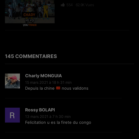
554
62.9K
Vues
Nina Wateko – The Traveler
233
23.2K
Vues
145 COMMENTAIRES
Charly MONGUIA
BOLUWA NKEMA – Le Dégât
15 mars 2021 à 18 h 31 min
Depuis la chine
nous validons
43
10.1K
Vues
Rossy BOLAPI
13 mars 2021 à 7 h 30 min
Felicitation u es la firete du congo
#TOSALA​ (Agissons !)
40
15.3K
Vues