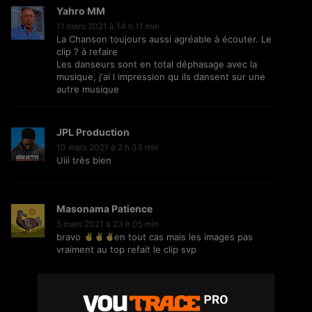
Yahro MM
11 mars 2021 à 14 h 11 min
La Chanson toujours aussi agréable à écouter. Le
clip ? à refaire
Serge Ibaka : le champion NBA se
Les danseurs sont en total déphasage avec la
lance dans la musique ?
musique, j'ai l impression qu ils dansent sur une
52
12.1K
Vues
autre musique
JPL Production
Homeboi – Mamacita
10 mars 2021 à 2 h 33 min
Uiii très bien
116
11.4K
Vues
Masonama Patience
5 mars 2021 à 23 h 05 min
DOC J – Ourman
bravo
en tout cas mais les images pas
vraiment au top refait le clip svp
46
6.6K
Vues
Aaron Multi
5 mars 2021 à 21 h 29 min