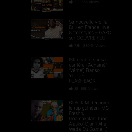
33
5.5K
Views
Sa nouvelle vie, la
Drill en France, live
& freestyles – GAZO
sur COUVRE FEU
7.8K
330.4K
Views
ISK revient sur sa
carrière (“Acharné”,
“Vérité”, Fianso,
YL….) –
FLASHBACK
88
6.5K
Views
BLACK M découvre
le rap guinéen (MC
Freshh,
Gnamakalah, King
Alasko, Djanii Alfa,
Wada Du Game…)