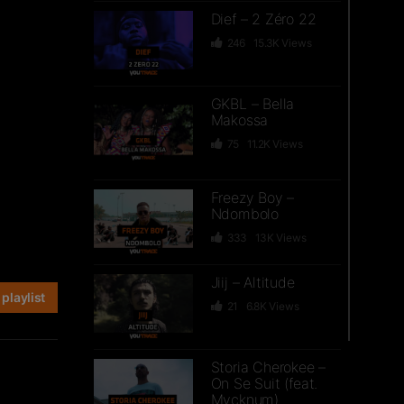
Dief – 2 Zéro 22
246
15.3K
Views
GKBL – Bella
Makossa
75
11.2K
Views
Freezy Boy –
Ndombolo
333
13K
Views
Jiij – Altitude
playlist
21
6.8K
Views
Storia Cherokee –
On Se Suit (feat.
Mycknum)