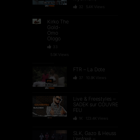
32
5.4K
Views
Kirko The
Gold-
Omo
Ologo
33
5.5K
Views
FTR – La Dote
37
10.8K
Views
Live & Freestyles –
SADEK sur COUVRE
FEU
1K
123.4K
Views
SLK, Gazo & Heuss
L’enfoiré –