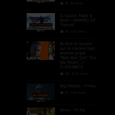
28
8K
Views
DJ Quick, Naps &
Bosh – MAKING OF
“Vamos”
39
5.2K
Views
BLACK M revient
sur sa carrière (son
premier projet,
“Wati Bon Son”, “Sur
Ma Route”…) –
FLASHBACK
156
20.7K
Views
Big Dreebo – Fimbu
43
5.4K
Views
Aliwu – Fo Ne