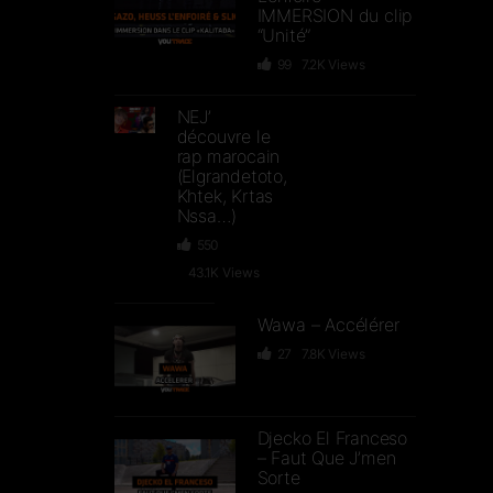
IMMERSION du clip
“Unité”
99
7.2K
Views
NEJ’
découvre le
rap marocain
(Elgrandetoto,
Khtek, Krtas
Nssa…)
550
43.1K
Views
Wawa – Accélérer
27
7.8K
Views
Djecko El Franceso
– Faut Que J’men
Sorte