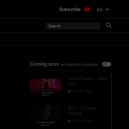
Subscribe
En
Coming soon
AUTOMATIC PLAYBACK
Yama Youno – Mes
Hits
24
8K
Views
Sky – A Coeur
Ouvert
35
6K
Views