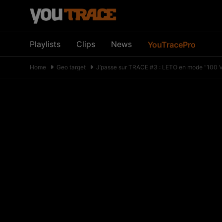
Playlists
Clips
News
YouTracePro
Home
Geo target
J’passe sur TRACE #3 : LETO en mode “100 