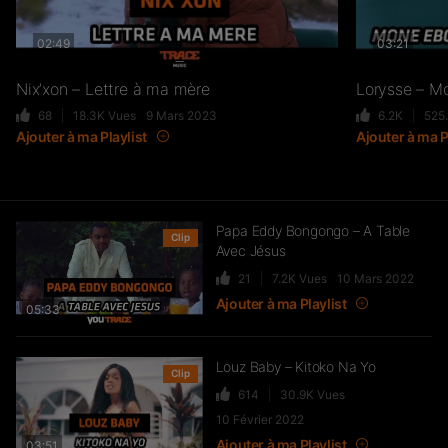
02:49
03:21
Nix’xon – Lettre à ma mère
Lorysse – M
68
18.3K
Vues
9 Mars 2023
6.2K
525
Ajouter à ma Playlist
Ajouter à ma P
Papa Eddy Bongongo – A Table
Clip
Avec Jésus
21
7.2K
Vues
10 Mars 2022
Ajouter à ma Playlist
05:33
Louz Baby – Kitoko Na Yo
Clip
614
30.9K
Vues
10 Février 2022
Ajouter à ma Playlist
03:51