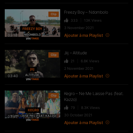
Freezy Boy – Ndombolo
Clip
333
13K
Views
3 November 2021
Ajouter à ma Playlist
03:18
Jiij – Altitude
Clip
21
6.8K
Views
2 November 2021
Ajouter à ma Playlist
03:40
Kegro – Ne Me Laisse Pas (feat.
Clip
Kazzo)
79
8.3K
Views
30 October 2021
03:47
Ajouter à ma Playlist