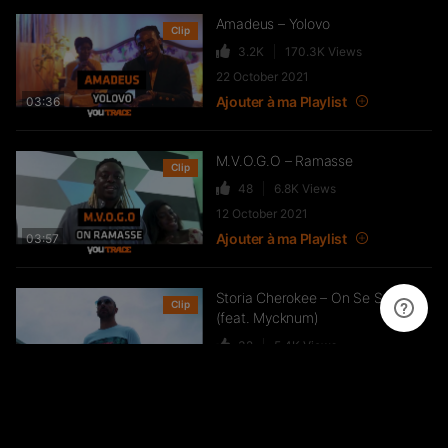
Amadeus – Yolovo
Clip
3.2K
170.3K
Views
22 October 2021
Ajouter à ma Playlist
03:36
M.V.O.G.O – Ramasse
Clip
48
6.8K
Views
12 October 2021
Ajouter à ma Playlist
03:57
Storia Cherokee – On Se Suit
Clip
(feat. Mycknum)
32
5.4K
Views
9 October 2021
03:01
Ajouter à ma Playlist