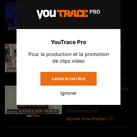
Dief – 2 Zéro 22
Clip
246
15.3K
Vues
15 Janvier 2022
Ajouter à ma Playlist
01:11
YouTrace Pro
Jojo Le Barbu – Le Week-end
Clip
Pour la production et la promotion
2.8K
177.3K
Vues
de clips video
7 Janvier 2022
Ajouter à ma Playlist
04:07
Lance ta carrière
Mike N’tchoula – Wake Up Africa
Clip
Ignorer
(feat. Primow)
249
14.4K
Vues
16 Décembre 2021
03:12
Ajouter à ma Playlist