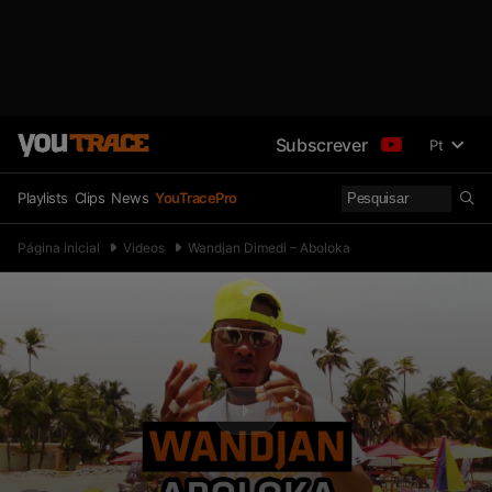
Subscrever
Pt
Playlists
Clips
News
YouTracePro
Página inicial
Videos
Wandjan Dimedi – Aboloka