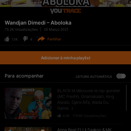
Wandjan Dimedi – Aboloka
75.2K
Visualizações
25 Março 2021
Partilhar
1.1K
4
Adicionar à minha playlist
Para acompanhar
LEITURA AUTOMÁTICA
BLACK M découvre le rap guinéen
(MC Freshh, Gnamakalah, King
Alasko, Djanii Alfa, Wada Du
Game…)
4.4K
179.4K
Visualizações
Anna Beat Ft Lil Saakoo & MK