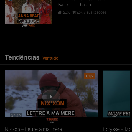
Isacco – Inchallah
2.2K
109.5K
Visualizações
Banlieuz’art – NK8 Let’s go Africa
4.8K
276.9K
Visualizações
Tendências
Ver tudo
Takana Zion – M’Makolon
Clip
5.7K
1.1M
Visualizações
Ismael Bonfils Kouyate ft Sante
02:49
03:21
Amin – Africa Love
52
10.4K
Visualizações
Nix’xon – Lettre à ma mère
Lorysse – Mo