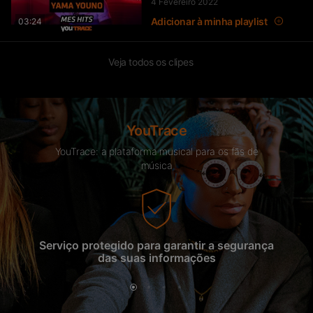
4 Fevereiro 2022
Adicionar à minha playlist
03:24
Veja todos os clipes
YouTrace
YouTrace: a plataforma musical para os fãs de
música
Serviço protegido para garantir a segurança
A 
das suas informações