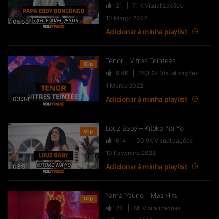
21
7.1K
Visualizações
10 Março 2022
05:33
Adicionar à minha playlist
Tenor – Vitres Teintées
Clip
9.4K
283.6K
Visualizações
1 Março 2022
Adicionar à minha playlist
03:34
Louz Baby – Kitoko Na Yo
Clip
614
30.9K
Visualizações
10 Fevereiro 2022
Adicionar à minha playlist
03:51
Yama Youno – Mes Hits
Clip
24
8K
Visualizações