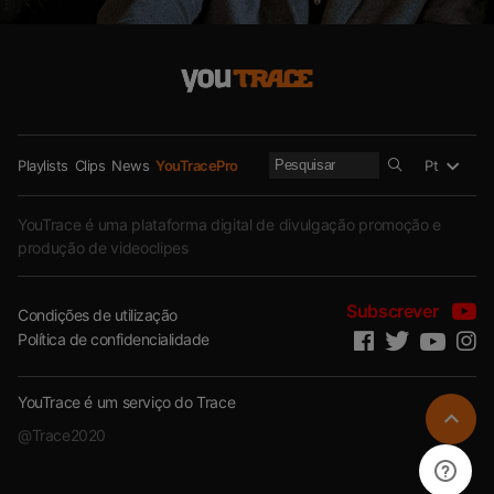
Lysha Shombo – Douleur
58
10.8K
Visualizações
Pt
Playlists
Clips
News
YouTracePro
Bill Clinton – Forcing Thermique
(Bakumba)
YouTrace é uma plataforma digital de divulgação promoção e
62
10.7K
Visualizações
produção de videoclipes
Subscrever
IS BOY – Téléphone
Condições de utilização
Política de confidencialidade
78
7.3K
Visualizações
YouTrace é um serviço do Trace
@Trace2020
INNOSS’B : le phénomène
congolais