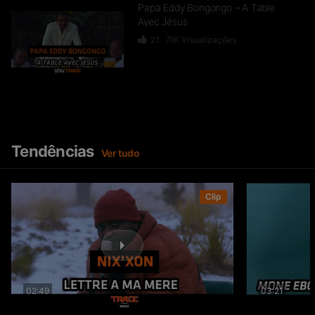
Papa Eddy Bongongo – A Table
Avec Jésus
21
7.1K
Visualizações
Louz Baby – Kitoko Na Yo
614
30.9K
Visualizações
Tendências
Ver tudo
Kegro – Ne Me Laisse Pas (feat.
Clip
Kazzo)
79
8.3K
Visualizações
Ferre Gola – Pyromane
02:49
03:21
52.3K
5.6M
Visualizações