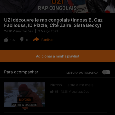
UZI découvre le rap congolais (Innoss’B, Gaz
Fabilouss, ID Pizzle, Cité Zaire, Sista Becky)
24.1K
Visualizações
2 Março 2021
Partilhar
192
0
Adicionar à minha playlist
Para acompanhar
LEITURA AUTOMÁTICA
Nix’xon – Lettre à ma mère
68
18.3K
Visualizações