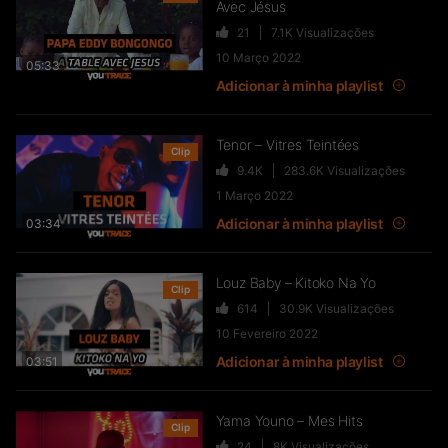
Avec Jésus
#TOSALA​ (Agissons !)
21
7.1K
Visualizações
40
15.3K
Visualizações
10 Março 2022
05:33
Adicionar à minha playlist
Tenor – Vitres Teintées
Serge Ibaka : le champion NBA se
Clip
lance dans la musique ?
9.4K
283.6K
Visualizações
1 Março 2022
52
12.1K
Visualizações
Adicionar à minha playlist
03:34
Ya Levis revient sur sa carrière
Louz Baby – Kitoko Na Yo
Clip
(Fanny Neguesha, Diamond
614
30.9K
Visualizações
Platnumz, Kiff No Beat…) –
10 Fevereiro 2022
FLASHBACK
Adicionar à minha playlist
03:51
166
62.2K
Visualizações
Kevin Mbouande – Toko mela
Yama Youno – Mes Hits
Clip
Primus
24
8K
Visualizações