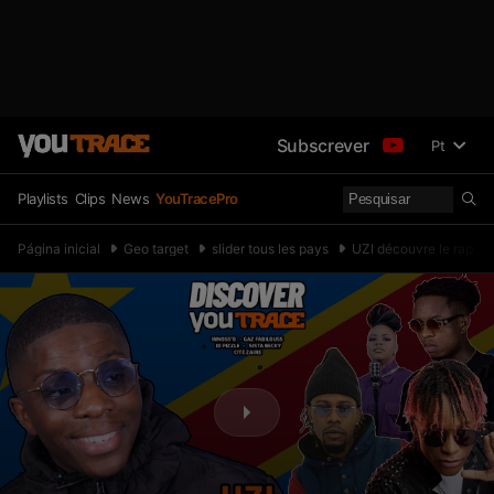
Subscrever
Pt
Playlists
Clips
News
YouTracePro
Página inicial
Geo target
slider tous les pays
UZI découvre le rap con