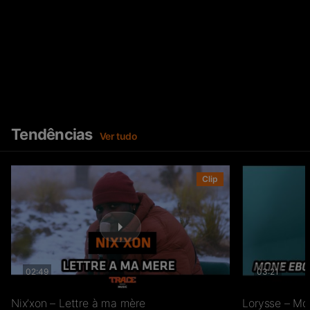
Tendências
Ver tudo
Clip
02:49
03:21
Nix’xon – Lettre à ma mère
Lorysse – Mo