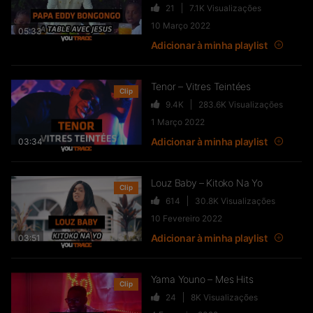
21
7.1K
Visualizações
10 Março 2022
05:33
Adicionar à minha playlist
Tenor – Vitres Teintées
Clip
9.4K
283.6K
Visualizações
1 Março 2022
Adicionar à minha playlist
03:34
Louz Baby – Kitoko Na Yo
Clip
614
30.8K
Visualizações
10 Fevereiro 2022
Adicionar à minha playlist
03:51
Yama Youno – Mes Hits
Clip
24
8K
Visualizações