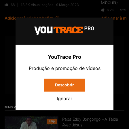
Mboula)
68
18.3K
Visualizações
9 Março 2023
6.2K
525.
Adicionar à minha playlist
Adicionar à min
YOUTUBE
Subscreve o canal Youtrace
YouTrace Pro
Produção e promoção de vídeos
Subscrever
Descobrir
Ignorar
MAIS VIDEO
Papa Eddy Bongongo – A Table
Clip
Avec Jésus