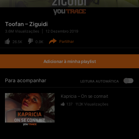
Toofan – Ziguidi
3.6M
Visualizações
12 Dezembro 2019
Partilhar
26.5K
0.9K
Adicionar à minha playlist
Para acompanhar
LEITURA AUTOMÁTICA
Kapricia – On se connait
137
11.2K
Visualizações