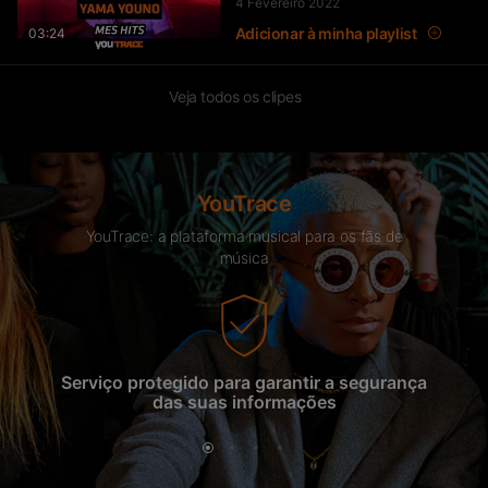
4 Fevereiro 2022
Adicionar à minha playlist
03:24
Veja todos os clipes
YouTrace
YouTrace: a plataforma musical para os fãs de
música
Serviço protegido para garantir a segurança
A 
das suas informações