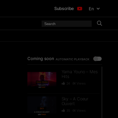
Subscribe
En
Coming soon
AUTOMATIC PLAYBACK
Yama Youno – Mes
Hits
24
8K
Views
Sky – A Coeur
Ouvert
35
6K
Views