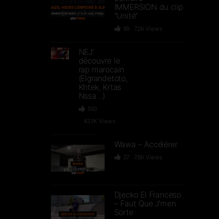
IMMERSION du clip
“Unité”
99
7.2K
Views
NEJ’
découvre le
rap marocain
(Elgrandetoto,
Khtek, Krtas
Nssa…)
550
43.1K
Views
Wawa – Accélérer
27
7.8K
Views
Djecko El Franceso
– Faut Que J’men
Sorte