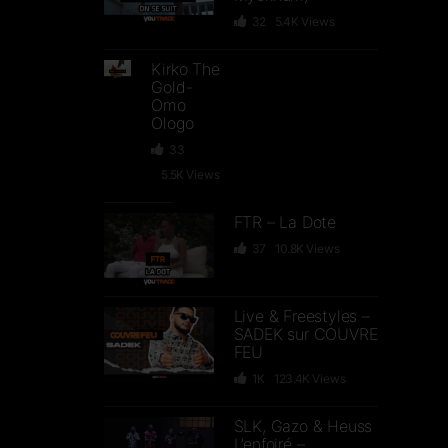
32
5.4K
Views
Kirko The
Gold-
Omo
Ologo
33
5.5K
Views
FTR – La Dote
37
10.8K
Views
Live & Freestyles –
SADEK sur COUVRE
FEU
1K
123.4K
Views
SLK, Gazo & Heuss
L’enfoiré –