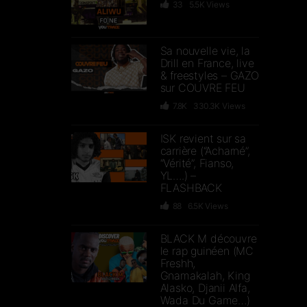
33
5.5K
Views
Sa nouvelle vie, la
Drill en France, live
& freestyles – GAZO
sur COUVRE FEU
7.8K
330.3K
Views
ISK revient sur sa
carrière (“Acharné”,
“Vérité”, Fianso,
YL….) –
FLASHBACK
88
6.5K
Views
BLACK M découvre
le rap guinéen (MC
Freshh,
Gnamakalah, King
Alasko, Djanii Alfa,
Wada Du Game…)