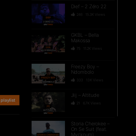
Dief – 2 Zéro 22
246
15.3K
Views
GKBL – Bella
Makossa
75
11.2K
Views
Freezy Boy –
Ndombolo
333
13K
Views
Jiij – Altitude
playlist
21
6.7K
Views
Storia Cherokee –
On Se Suit (feat.
Mycknum)