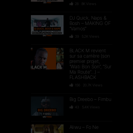
28
8K
Views
DJ Quick, Naps &
Bosh – MAKING OF
“Vamos”
39
5.2K
Views
BLACK M revient
sur sa carrière (son
premier projet,
“Wati Bon Son”, “Sur
Ma Route”…) –
FLASHBACK
156
20.7K
Views
Big Dreebo – Fimbu
43
5.4K
Views
Aliwu – Fo Ne