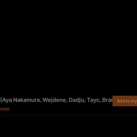
(Aya Nakamura, Wejdene, Dadju, Tayc, Bramsito…)
Add to my 
HARE