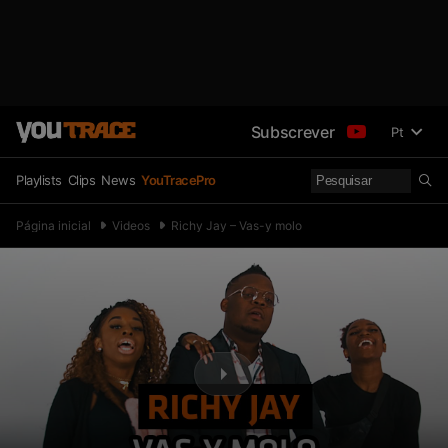
Subscrever
Pt
Playlists
Clips
News
YouTracePro
Página inicial
Videos
Richy Jay – Vas-y molo