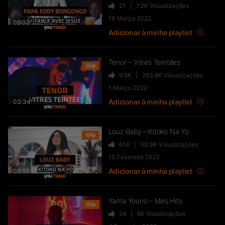
21
7.2K
Visualizações
FTR – La Dote
10 Março 2022
37
10.8K
Visualizações
05:33
Adicionar à minha playlist
Tenor – Vitres Teintées
Clip
Live & Freestyles – SADEK sur
9.5K
283.9K
Visualizações
COUVRE FEU
1 Março 2022
1K
123.4K
Visualizações
Adicionar à minha playlist
03:34
Louz Baby – Kitoko Na Yo
Clip
SLK, Gazo & Heuss L’enfoiré –
614
30.9K
Visualizações
IMMERSION du clip “Unité”
10 Fevereiro 2022
99
7.2K
Visualizações
Adicionar à minha playlist
03:51
NEJ’ découvre le rap marocain
Yama Youno – Mes Hits
Clip
(Elgrandetoto, Khtek, Krtas
24
8K
Visualizações
Nssa…)