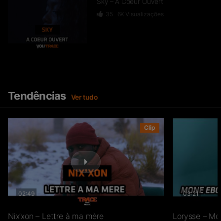
Sky – A Coeur Ouvert
35
6K
Visualizações
Dief – 2 Zéro 22
246
15.4K
Visualizações
Tendências
Ver tudo
GKBL – Bella Makossa
Clip
75
11.2K
Visualizações
02:49
03:21
Freezy Boy – Ndombolo
333
13K
Visualizações
Nix’xon – Lettre à ma mère
Lorysse – Mo