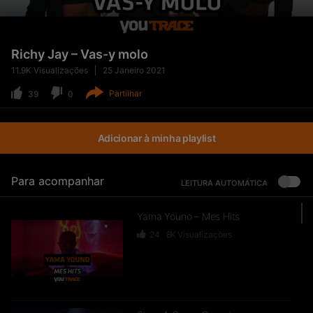
Richy Jay – Vas-y molo
11.9K
Visualizações
25 Janeiro 2021
Partilhar
39
0
Adicionar à minha playlist
Para acompanhar
LEITURA AUTOMÁTICA
Yama Youno – Mes Hits
24
8K
Visualizações