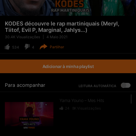
KODES découvre le rap martiniquais (Meryl,
Tiitof, Evil P, Marginal, Jahlys…)
30.4K
Visualizações
4 Maio 2021
Partilhar
534
4
Adicionar à minha playlist
Para acompanhar
LEITURA AUTOMÁTICA
Yama Youno – Mes Hits
24
8K
Visualizações