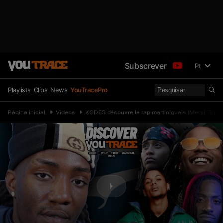
Subscrever
Pt
Playlists
Clips
News
YouTracePro
Página inicial
Videos
KODES découvre le rap martiniquais (Meryl, Tiitof,