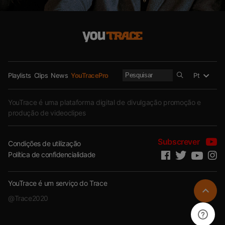
Big Dreebo – Fimbu
43
5.4K
Visualizações
Aliwu – Fo Ne
33
5.5K
Visualizações
Sa nouvelle vie, la Drill en France,
Pt
Playlists
Clips
News
YouTracePro
live & freestyles – GAZO sur
COUVRE FEU
YouTrace é uma plataforma digital de divulgação promoção e
7.8K
330.3K
Visualizações
produção de videoclipes
ISK revient sur sa carrière
Subscrever
(“Acharné”, “Vérité”, Fianso, YL….) –
Condições de utilização
FLASHBACK
Política de confidencialidade
88
6.5K
Visualizações
YouTrace é um serviço do Trace
BLACK M découvre le rap guinéen
@Trace2020
(MC Freshh, Gnamakalah, King
Alasko, Djanii Alfa, Wada Du
Game…)