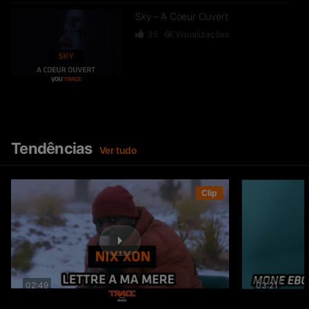
Sky – A Coeur Ouvert
35
6K
Visualizações
Dief – 2 Zéro 22
246
15.3K
Visualizações
Tendências
Ver tudo
GKBL – Bella Makossa
Clip
75
11.2K
Visualizações
02:49
03:21
Freezy Boy – Ndombolo
333
13K
Visualizações