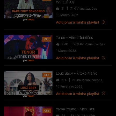
Avec Jésus
21
7.1K
Visualizações
FTR – La Dote
10 Março 2022
37
10.8K
Visualizações
05:33
Adicionar à minha playlist
Tenor – Vitres Teintées
Clip
Live & Freestyles – SADEK sur
9.4K
283.6K
Visualizações
COUVRE FEU
1 Março 2022
1K
123.4K
Visualizações
Adicionar à minha playlist
03:34
Louz Baby – Kitoko Na Yo
Clip
SLK, Gazo & Heuss L’enfoiré –
614
30.8K
Visualizações
IMMERSION du clip “Unité”
10 Fevereiro 2022
99
7.2K
Visualizações
Adicionar à minha playlist
03:51
NEJ’ découvre le rap marocain
(Elgrandetoto, Khtek, Krtas
Yama Youno – Mes Hits
Nssa…)
Clip
24
8K
Visualizações