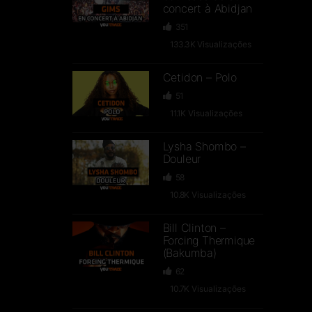
concert à Abidjan
351
133.3K
Visualizações
Cetidon – Polo
51
11.1K
Visualizações
Lysha Shombo –
Douleur
58
10.8K
Visualizações
Bill Clinton –
Forcing Thermique
(Bakumba)
62
10.7K
Visualizações