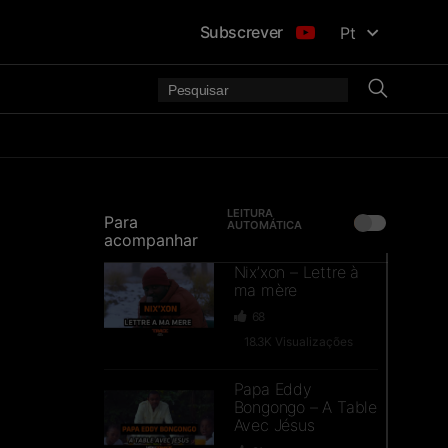
Subscrever
Pt
LEITURA
Para
AUTOMÁTICA
acompanhar
Nix’xon – Lettre à
ma mère
68
18.3K
Visualizações
Papa Eddy
Bongongo – A Table
Avec Jésus