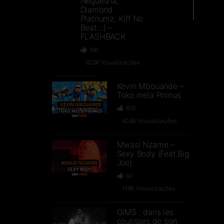
Neguesha,
Diamond
Platnumz, Kiff No
Beat…) –
FLASHBACK
166
62.2K
Visualizações
Kevin Mbouande –
Toko mela Primus
676
60.8K
Visualizações
Mwasi Nzame –
Sexy Body (Feat.Big
Joe)
64
11.6K
Visualizações
GIMS : dans les
coulisses de son