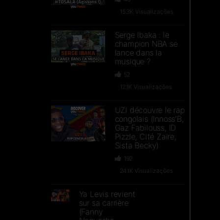
15.3K
Visualizações
Serge Ibaka : le
champion NBA se
lance dans la
musique ?
52
12.1K
Visualizações
UZI découvre le rap
congolais (Innoss’B,
Gaz Fabilouss, ID
Pizzle, Cité Zaire,
Sista Becky)
192
24.1K
Visualizações
Ya Levis revient
sur sa carrière
(Fanny