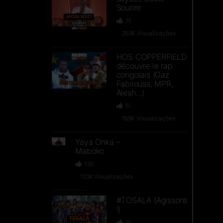
Sourire
51
28.5K
Visualizações
HOS COPPERFIELD
découvre le rap
congolais (Gaz
Fabilouss, MPR,
Alesh…)
51
19.5K
Visualizações
Yaya Onka –
Maboko
150
12.1K
Visualizações
#TOSALA​ (Agissons
!)
40