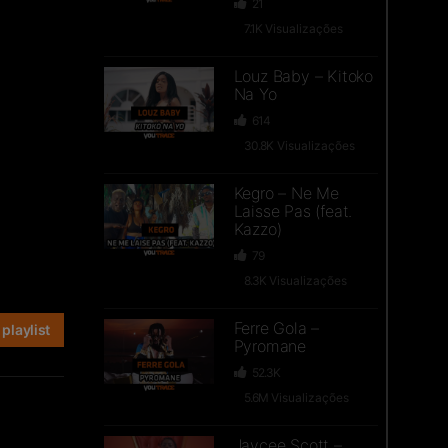
21
7.1K
Visualizações
Louz Baby – Kitoko
Na Yo
614
30.8K
Visualizações
Kegro – Ne Me
Laisse Pas (feat.
Kazzo)
79
8.3K
Visualizações
Ferre Gola –
playlist
Pyromane
52.3K
5.6M
Visualizações
Jaycee Scott –