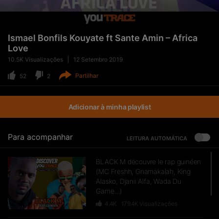
Ismael Bonfils Kouyate ft Sante Amin – Africa
Love
10.5K
Visualizações
12 Setembro 2019
Partilhar
52
2
Adicionar à minha playlist
Para acompanhar
LEITURA AUTOMÁTICA
BLACK M découvre le rap guinéen
(MC Freshh, Gnamakalah, King
Alasko, Djanii Alfa, Wada Du
Game…)
4.4K
179.4K
Visualizações