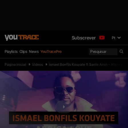
Subscrever
Pt
Playlists
Clips
News
YouTracePro
Página inicial
Videos
Ismael Bonfils Kouyate ft Sante Amin – Africa Lov