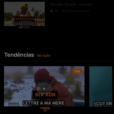
Wandjan Dimedi – Aboloka
1.1K
75.3K
Visualizações
Anna Beat Ft Lil Saakoo & MK
Isacco – Inchallah
2.2K
109.5K
Visualizações
Tendências
Ver tudo
Banlieuz’art – NK8 Let’s go Africa
Clip
4.8K
277K
Visualizações
Takana Zion – M’Makolon
02:49
03:21
5.7K
1.1M
Visualizações