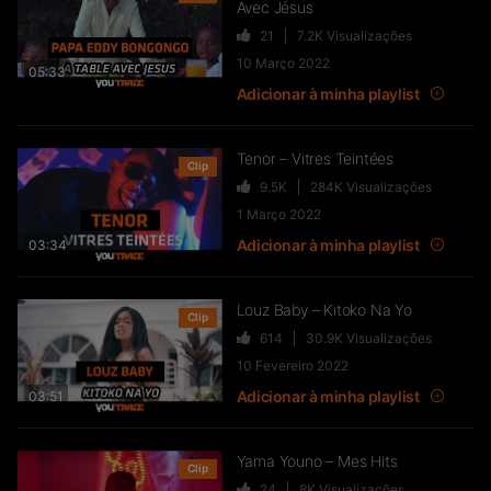
Avec Jésus
21
7.2K
Visualizações
10 Março 2022
05:33
Adicionar à minha playlist
Tenor – Vitres Teintées
Clip
9.5K
284K
Visualizações
1 Março 2022
Adicionar à minha playlist
03:34
Louz Baby – Kitoko Na Yo
Clip
614
30.9K
Visualizações
10 Fevereiro 2022
Adicionar à minha playlist
03:51
Yama Youno – Mes Hits
Clip
24
8K
Visualizações