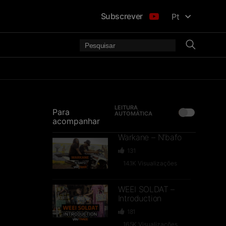
Subscrever
Pt
LEITURA
Para
AUTOMÁTICA
acompanhar
Warkane – N’bafo
131
14.1K
Visualizações
WEEI SOLDAT –
Introduction
181
16.5K
Visualizações