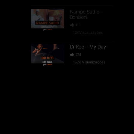
Nampe Sadio –
Bonboni
112
12K
Visualizações
Dr Keb – My Day
224
16.7K
Visualizações