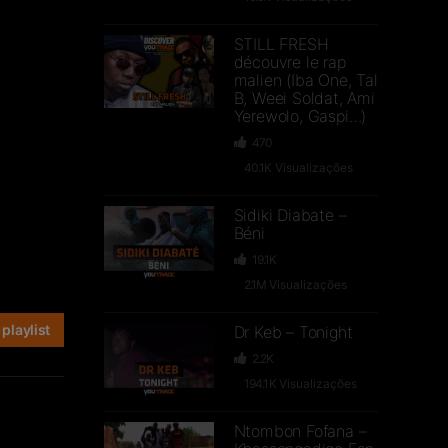
STILL FRESH
découvre le rap
malien (Iba One, Tal
B, Weei Soldat, Ami
Yerewolo, Gaspi…)
470
40.1K
Visualizações
Sidiki Diabate –
Béni
19.1K
2.1M
Visualizações
playlist
Dr Keb – Tonight
2.2K
194.1K
Visualizações
Ntombon Fofana –