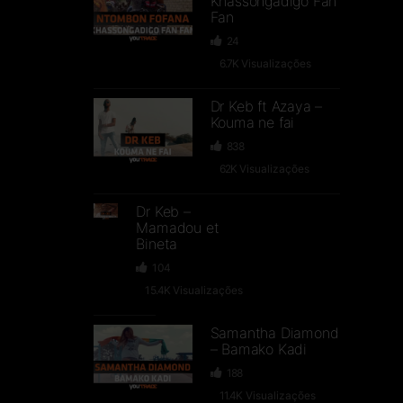
Khassongadigo Fan
Fan
24
6.7K
Visualizações
Dr Keb ft Azaya –
Kouma ne fai
838
62K
Visualizações
Dr Keb –
Mamadou et
Bineta
104
15.4K
Visualizações
Samantha Diamond
– Bamako Kadi
188
11.4K
Visualizações