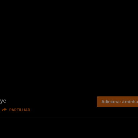
aye
Adicionar à minha 
PARTILHAR