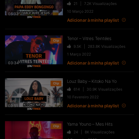
21
7.2K
Visualizações
DOZELBY feat INOYA – AU’SCOUR
10 Março 2022
50
6K
Visualizações
05:33
Adicionar à minha playlist
Tenor – Vitres Teintées
Clip
PULGA – Sorcellerie
9.5K
283.8K
Visualizações
102
10.8K
Visualizações
1 Março 2022
Adicionar à minha playlist
03:34
Louz Baby – Kitoko Na Yo
Clip
Afara Tsena – Jalousie
614
30.9K
Visualizações
13.8K
2.7M
Visualizações
10 Fevereiro 2022
Adicionar à minha playlist
03:51
Courageux Le Fort –
Yama Youno – Mes Hits
Clip
Reconnaissance
24
8K
Visualizações
161
23.7K
Visualizações