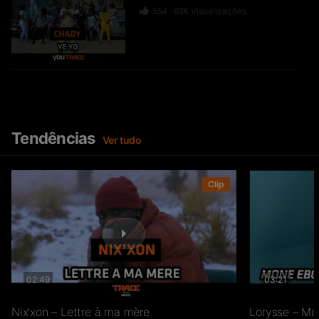
554
63K
Visualizações
Nina Wateko – The Traveler
233
23.2K
Visualizações
Tendências
Ver tudo
BOLUWA NKEMA – Le Dégât
Clip
43
10.1K
Visualizações
02:49
03:21
#TOSALA​ (Agissons !)
40
15.3K
Visualizações
Nix’xon – Lettre à ma mère
Lorysse – Mo