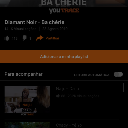
Diamant Noir – Ba chérie
14.1K
Visualizações
23 Agosto 2019
Partilhar
415
1
Adicionar à minha playlist
Para acompanhar
LEITURA AUTOMÁTICA
Naiju – Dario
88
23.2K
Visualizações
Chady – Yé Yo