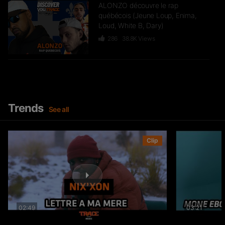
ALONZO découvre le rap
québécois (Jeune Loup, Enima,
Loud, White B, Dary)
286
38.8K
Views
DR YARO & LA FOLIE reviennent
sur leur carrière (Keblack & Naza,
Gims, Hornet La Frappe) –
FLASHBACK
Trends
See all
52
20K
Views
J’passe sur TRACE #5 : UZI un
Clip
“Cœur Abimé” (Documentaire)
1.7K
97.1K
Views
S.PRI NOIR découvre le rap
02:49
03:21
sénégalais (Dip Doudou Guiss,
Omzo Dollar, Akatsuki SN…)