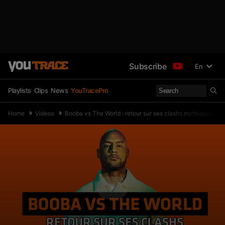
Subscribe
En
Playlists
Clips
News
YouTracePro
Home
Videos
Booba vs The World : retour sur ses clashs mythiques