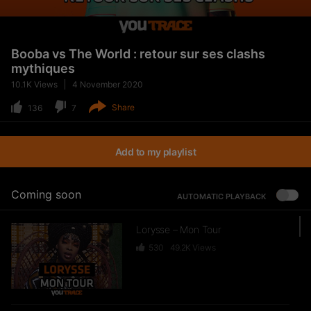
Booba vs The World : retour sur ses clashs
mythiques
10.1K
Views
4 November 2020
Share
136
7
Add to my playlist
Coming soon
AUTOMATIC PLAYBACK
Lorysse – Mon Tour
530
49.2K
Views