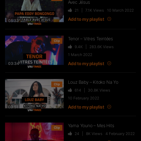
Avec Jésus
TwoSides NMVL – À VOLONTÉ
21
7.1K
Views
10 March 2022
46
11.4K
Views
Add to my playlist
05:33
Tenor – Vitres Teintées
Clip
J’passe sur TRACE #4 : Dans
9.4K
283.6K
Views
l’intimité de TAYC (Documentaire) –
1 March 2022
Part I
Add to my playlist
03:34
3.4K
335.3K
Views
Louz Baby – Kitoko Na Yo
Clip
Sexion d’Assaut : Le Retour Des
614
30.8K
Views
Rois ?
10 February 2022
1.9K
98.8K
Views
Add to my playlist
03:51
Yama Youno – Mes Hits
Joé Dwèt Filé revient sur sa
Clip
carrière (Vegedream, Lespada,
24
8K
Views
4 February 2022
Singuila…) – FLASHBACK